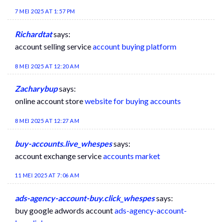
7 MEI 2025 AT 1:57 PM
Richardtat
says:
account selling service
account buying platform
8 MEI 2025 AT 12:20 AM
Zacharybup
says:
online account store
website for buying accounts
8 MEI 2025 AT 12:27 AM
buy-accounts.live_whespes
says:
account exchange service
accounts market
11 MEI 2025 AT 7:06 AM
ads-agency-account-buy.click_whespes
says:
buy google adwords account
ads-agency-account-