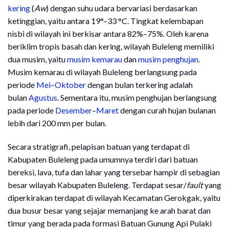
kering
(
Aw
) dengan suhu udara bervariasi berdasarkan
ketinggian, yaitu antara 19°–33 °C. Tingkat kelembapan
nisbi di wilayah ini berkisar antara 82%–75%. Oleh karena
beriklim tropis basah dan kering, wilayah Buleleng memiliki
dua musim, yaitu
musim kemarau
dan
musim penghujan
.
Musim kemarau di wilayah Buleleng berlangsung pada
periode
Mei
–
Oktober
dengan bulan terkering adalah
bulan
Agustus
. Sementara itu, musim penghujan berlangsung
pada periode
Desember
–
Maret
dengan curah hujan bulanan
lebih dari 200 mm per bulan.
Secara stratigrafi, pelapisan batuan yang terdapat di
Kabupaten Buleleng pada umumnya terdiri dari batuan
bereksi, lava, tufa dan lahar yang tersebar hampir di sebagian
besar wilayah Kabupaten Buleleng. Terdapat sesar/
fault
yang
diperkirakan terdapat di wilayah Kecamatan Gerokgak, yaitu
dua busur besar yang sejajar memanjang ke arah barat dan
timur yang berada pada formasi Batuan Gunung Api Pulaki