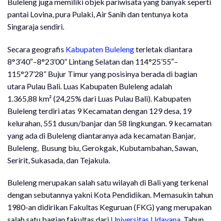
Buleleng juga memiliki objek pariwisata yang banyak seperti
pantai Lovina, pura Pulaki, Air Sanih dan tentunya kota
Singaraja sendiri.
Secara geografis
Kabupaten Buleleng
terletak diantara
8°3’40″–8°23’00” Lintang Selatan dan 114°25’55″–
115°27’28” Bujur Timur yang posisinya berada di bagian
utara Pulau Bali. Luas Kabupaten Buleleng adalah
1.365,88 km² (24,25% dari Luas Pulau Bali). Kabupaten
Buleleng terdiri atas 9 Kecamatan dengan 129 desa, 19
kelurahan, 551 dusun/banjar dan 58 lingkungan. 9 kecamatan
yang ada di Buleleng diantaranya ada kecamatan Banjar,
Buleleng, Busung biu, Gerokgak, Kubutambahan, Sawan,
Seririt, Sukasada, dan Tejakula.
Buleleng merupakan salah satu wilayah di Bali yang terkenal
dengan sebutannya yakni Kota Pendidikan. Memasukin tahun
1980-an didirikan Fakultas Keguruan (FKG) yang merupakan
salah satu bagian fakultas dari
Universitas Udayana
. Tahun