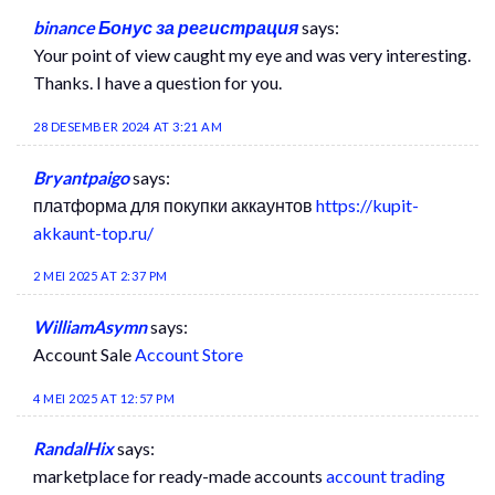
binance Бонус за регистрация
says:
Your point of view caught my eye and was very interesting.
Thanks. I have a question for you.
28 DESEMBER 2024 AT 3:21 AM
Bryantpaigo
says:
платформа для покупки аккаунтов
https://kupit-
akkaunt-top.ru/
2 MEI 2025 AT 2:37 PM
WilliamAsymn
says:
Account Sale
Account Store
4 MEI 2025 AT 12:57 PM
RandalHix
says:
marketplace for ready-made accounts
account trading