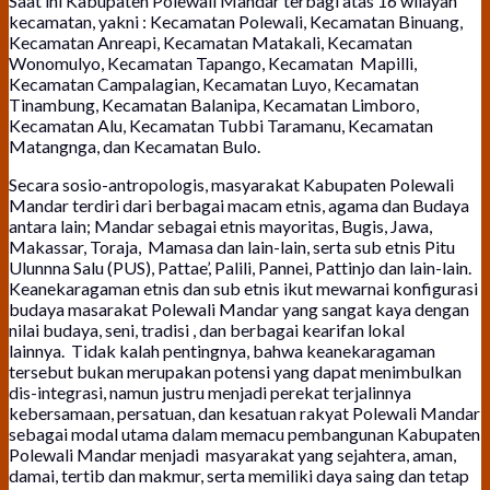
Saat ini Kabupaten Polewali Mandar terbagi atas 16 wilayah
kecamatan, yakni : Kecamatan Polewali, Kecamatan Binuang,
Kecamatan Anreapi, Kecamatan Matakali, Kecamatan
Wonomulyo, Kecamatan Tapango, Kecamatan Mapilli,
Kecamatan Campalagian, Kecamatan Luyo, Kecamatan
Tinambung, Kecamatan Balanipa, Kecamatan Limboro,
Kecamatan Alu, Kecamatan Tubbi Taramanu, Kecamatan
Matangnga, dan Kecamatan Bulo.
Secara sosio-antropologis, masyarakat Kabupaten Polewali
Mandar terdiri dari berbagai macam etnis, agama dan Budaya
antara lain; Mandar sebagai etnis mayoritas, Bugis, Jawa,
Makassar, Toraja, Mamasa dan lain-lain, serta sub etnis Pitu
Ulunnna Salu (PUS), Pattae’, Palili, Pannei, Pattinjo dan lain-lain.
Keanekaragaman etnis dan sub etnis ikut mewarnai konfigurasi
budaya masarakat Polewali Mandar yang sangat kaya dengan
nilai budaya, seni, tradisi , dan berbagai kearifan lokal
lainnya. Tidak kalah pentingnya, bahwa keanekaragaman
tersebut bukan merupakan potensi yang dapat menimbulkan
dis-integrasi, namun justru menjadi perekat terjalinnya
kebersamaan, persatuan, dan kesatuan rakyat Polewali Mandar
sebagai modal utama dalam memacu pembangunan Kabupaten
Polewali Mandar menjadi masyarakat yang sejahtera, aman,
damai, tertib dan makmur, serta memiliki daya saing dan tetap