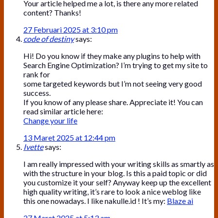
Your article helped me a lot, is there any more related
content? Thanks!
27 Februari 2025 at 3:10 pm
code of destiny
says:
Hi! Do you know if they make any plugins to help with
Search Engine Optimization? I’m trying to get my site to
rank for
some targeted keywords but I’m not seeing very good
success.
If you know of any please share. Appreciate it! You can
read similar article here:
Change your life
13 Maret 2025 at 12:44 pm
Ivette
says:
I am really impressed with your writing skills as smartly as
with the structure in your blog. Is this a paid topic or did
you customize it your self? Anyway keep up the excellent
high quality writing, it’s rare to look a nice weblog like
this one nowadays. I like nakulle.id ! It’s my:
Blaze ai
27 Maret 2025 at 5:13 am