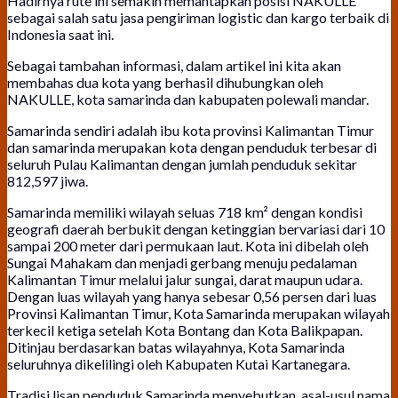
Hadirnya rute ini semakin memantapkan posisi NAKULLE
sebagai salah satu jasa pengiriman logistic dan kargo terbaik di
Indonesia saat ini.
Sebagai tambahan informasi, dalam artikel ini kita akan
membahas dua kota yang berhasil dihubungkan oleh
NAKULLE, kota samarinda dan kabupaten polewali mandar.
Samarinda sendiri adalah ibu kota provinsi Kalimantan Timur
dan samarinda merupakan kota dengan penduduk terbesar di
seluruh Pulau Kalimantan dengan jumlah penduduk sekitar
812,597 jiwa.
Samarinda memiliki wilayah seluas 718 km² dengan kondisi
geografi daerah berbukit dengan ketinggian bervariasi dari 10
sampai 200 meter dari permukaan laut. Kota ini dibelah oleh
Sungai Mahakam dan menjadi gerbang menuju pedalaman
Kalimantan Timur melalui jalur sungai, darat maupun udara.
Dengan luas wilayah yang hanya sebesar 0,56 persen dari luas
Provinsi Kalimantan Timur, Kota Samarinda merupakan wilayah
terkecil ketiga setelah Kota Bontang dan Kota Balikpapan.
Ditinjau berdasarkan batas wilayahnya, Kota Samarinda
seluruhnya dikelilingi oleh Kabupaten Kutai Kartanegara.
Tradisi lisan penduduk Samarinda menyebutkan, asal-usul nama