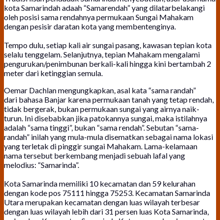
kota Samarindah adaah “Samarendah” yang dilatarbelakangi
oleh posisi sama rendahnya permukaan Sungai Mahakam
dengan pesisir daratan kota yang membentenginya.
Tempo dulu, setiap kali air sungai pasang, kawasan tepian kota
selalu tenggelam. Selanjutnya, tepian Mahakam mengalami
pengurukan/penimbunan berkali-kali hingga kini bertambah 2
meter dari ketinggian semula.
Oemar Dachlan mengungkapkan, asal kata “sama randah”
dari bahasa Banjar karena permukaan tanah yang tetap rendah,
tidak bergerak, bukan permukaan sungai yang airnya naik-
turun. Ini disebabkan jika patokannya sungai, maka istilahnya
adalah “sama tinggi”, bukan “sama rendah”. Sebutan “sama-
randah” inilah yang mula-mula disematkan sebagai nama lokasi
yang terletak di pinggir sungai Mahakam. Lama-kelamaan
nama tersebut berkembang menjadi sebuah lafal yang
melodius: “Samarinda”.
Kota Samarinda memiliki 10 kecamatan dan 59 kelurahan
dengan kode pos 75111 hingga 75253. Kecamatan Samarinda
Utara merupakan kecamatan dengan luas wilayah terbesar
dengan luas wilayah lebih dari 31 persen luas Kota Samarinda,