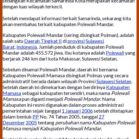
sedangkan Kecamatan Samarinda Kota merupakan kecamatan
dengan luas wilayah terkecil.
Setelah mendapat informasi terkait Samarinda, sekarang kita
akan membahas terkait kabupaten Polewali Mandar.
Kabupaten Polewali Mandar (sering disingkat Polman), adalah
salah satu
Daerah Tingkat II
di
provinsi
Sulawesi
Barat
,
Indonesia
. Jumlah penduduk di kabupaten Polewali
Mandar adalah 455.572 jiwa. Ibu kotanya adalah
Polewali
yang
berjarak 246 km dari kota Makassar, Sulawesi Selatan.
Sebelum dinamai Polewali Mandar, daerah ini bernama
Kabupaten Polewali Mamasa disingkat Polmas yang secara
administratif berada dalam wilayah Provinsi
Sulawesi Selatan
.
Setelah daerah ini dimekarkan dengan berdirinya
Kabupaten
Mamasa
sebagai kabupaten tersendiri, maka nama
Polewali
Mamasa
pun diganti menjadi
Polewali Mandar
. Nama
Kabupaten ini resmi digunakan dalam proses administrasi
pemerintahan sejak tanggal
1 Januari
2006
setelah ditetapkan
dalam bentuk
PP
No. 74 Tahun 2005, tanggal
27
Desember
2005
tentang
perubahan nama Kabupaten Polewali
Mamasa menjadi Kabupaten Polewali Mandar
.