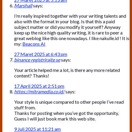
Marshall
says:
I’m really inspired together with your writing talents and
also with the format in your blog. Is that this a paid
subject matter or did you modify it yourself? Anyway
keep up the nice high quality writing, it is rare to peer a
great weblog like this one nowadays. I like nakulle.id ! It is
my:
Beacons AI
27 Maret 2025 at 6:43 pm
binance registrirajte se
says:
Your article helped me a lot, is there any more related
content? Thanks!
17 April 2025 at 2:51 pm
https://mitramedia.co.id/
says:
Your style is unique compared to other people I’ve read
stuff from.
Thanks for posting when you’ve got the opportunity,
Guess I will just book mark this web site.
9 Juli 2025 at 11:21 am