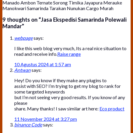
Manado Ambon Ternate Sorong Timika Jayapura Merauke
Manokwari Samarinda Tarakan Nunukan Cargo Murah
9 thoughts on “
Jasa Ekspedisi Samarinda Polewali
Mandar
”
webpage
says:
I like this web blog very much, Its a real nice situation to
read and receive info.
Raise range
10 Agustus 2024 at 1:57 am
Antwan
says:
Hey! Do you know if they make any plugins to
assist with SEO? I’m trying to get my blog to rank for
some targeted keywords
but I’m not seeing very good results. If you know of any
please
share. Many thanks! I saw similar art here:
Eco product
11 November 2024 at 3:27 pm
binance Code
says: