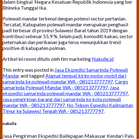
dalam bingkai Negara Kesatuan Republik Indonesia yang ber
Bhineka Tunggal Ika.
Polewali mandar terkenal dengan potensi sector pertanian.
Tercatat, Kabupaten polewali mandar merupakan penghasil
padi terbesar di provinsi Sulawesi Barat tahun 2019 dengan
kontribusi sebesar 55.9 %. Selain padi, komoditi kakao, sector
peternakan dan perikanan juga terus menunjukkan trend
positive di kabupaten polman.
Artikel ini resmi ditulis oleh tim marketing
Nakulle.id
This entry was posted in
Jasa Ekspedisi Samarinda Polewali
Mandar
and tagged
Alamat tempat kirim motor mobil dari
samarinda ke polewali mandar WA - 085213777797
,
Cargo
samarinda Polewali Mandar WA - 085213777797
,
Jasa
ekspedisi samarinda polewali mandar WA - 085213777797
,
Jasa pengiriman barang dari samarinda ke kota polewali
mandar WA - 085213777797
,
No Telpon Expedisi Kalimantan
Timur ke Sulawesi Tengah WA - 085213777797
.
nakulle
Jasa Pengiriman Ekspedisi Balikpapan Makassar Kendari Palu