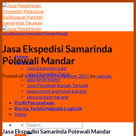
Skip
to
content
Jasa Ekspedisi Samarinda Polewali Mandar
Jasa Ekspedisi Samarinda
Home
Polewali Mandar
Layanan
Jasa Ekspedisi Laut
Jasa Ekspedisi Darat
Posted on
4 Agustus 2021
4 Agustus 2021
by
nakulle
jasa kirim motor
Jasa Pindahan Rumah Terbaik
sewa mobil angkutan barang
jasa packing barang
Profil Perusahaan
Berita Terkini Nakulle Logistik
Menu
Jasa Ekspedisi Samarinda Polewali Mandar