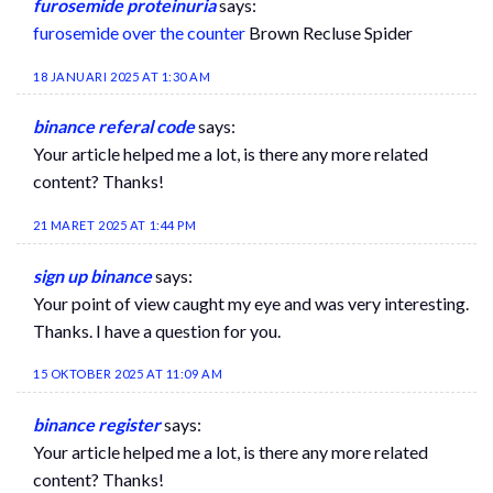
furosemide proteinuria
says:
furosemide over the counter
Brown Recluse Spider
18 JANUARI 2025 AT 1:30 AM
binance referal code
says:
Your article helped me a lot, is there any more related
content? Thanks!
21 MARET 2025 AT 1:44 PM
sign up binance
says:
Your point of view caught my eye and was very interesting.
Thanks. I have a question for you.
15 OKTOBER 2025 AT 11:09 AM
binance register
says:
Your article helped me a lot, is there any more related
content? Thanks!