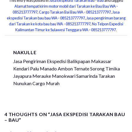
This entry was posted in
Jasa Ekspedisi Tarakan Bau - Bau
and tagged
Alamat tempat kirim motor mobil dari Tarakan ke Bau Bau WA -
085213777797
,
Cargo Tarakan Bai Bau WA - 085213777797
,
Jasa
ekspedisi Tarakan bau bau WA - 085213777797
,
Jasa pengiriman barang
dari Tarakan ke kota bau bau WA - 085213777797
,
No Telpon Expedisi
Kalimantan Timur ke Sulawesi Tenggara WA - 085213777797
.
NAKULLE
Jasa Pengiriman Ekspedisi Balikpapan Makassar
Kendari Palu Manado Ambon Ternate Sorong Timika
Jayapura Merauke Manokwari Samarinda Tarakan
Nunukan Cargo Murah
4 THOUGHTS ON “
JASA EKSPEDISI TARAKAN BAU
– BAU
”