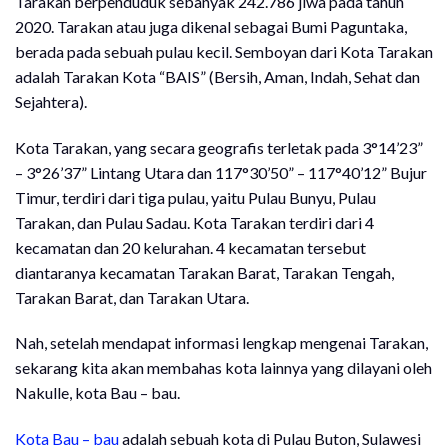
Tarakan berpenduduk sebanyak 242.786 jiwa pada tahun
2020. Tarakan atau juga dikenal sebagai Bumi Paguntaka,
berada pada sebuah pulau kecil. Semboyan dari Kota Tarakan
adalah Tarakan Kota “BAIS” (Bersih, Aman, Indah, Sehat dan
Sejahtera).
Kota Tarakan, yang secara geografis terletak pada 3°14’23”
– 3°26’37” Lintang Utara dan 117°30’50” – 117°40’12” Bujur
Timur, terdiri dari tiga pulau, yaitu Pulau Bunyu, Pulau
Tarakan, dan Pulau Sadau. Kota Tarakan terdiri dari 4
kecamatan dan 20 kelurahan. 4 kecamatan tersebut
diantaranya kecamatan Tarakan Barat, Tarakan Tengah,
Tarakan Barat, dan Tarakan Utara.
Nah, setelah mendapat informasi lengkap mengenai Tarakan,
sekarang kita akan membahas kota lainnya yang dilayani oleh
Nakulle, kota Bau – bau.
Kota Bau – bau
adalah sebuah kota di Pulau Buton, Sulawesi