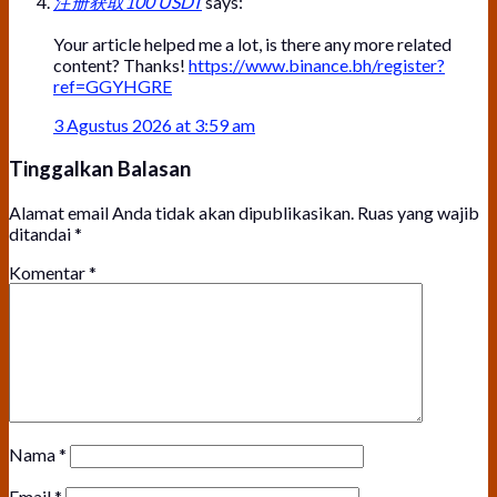
注册获取100 USDT
says:
Your article helped me a lot, is there any more related
content? Thanks!
https://www.binance.bh/register?
ref=GGYHGRE
3 Agustus 2026 at 3:59 am
Tinggalkan Balasan
Alamat email Anda tidak akan dipublikasikan.
Ruas yang wajib
ditandai
*
Komentar
*
Nama
*
Email
*