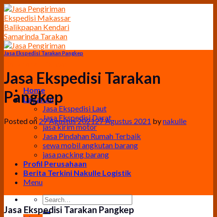
Skip
to
content
Jasa Ekspedisi Tarakan Pangkep
Jasa Ekspedisi Tarakan
Home
Pangkep
Layanan
Jasa Ekspedisi Laut
Jasa Ekspedisi Darat
Posted on
27 Agustus 2021
27 Agustus 2021
by
nakulle
jasa kirim motor
Jasa Pindahan Rumah Terbaik
sewa mobil angkutan barang
jasa packing barang
Profil Perusahaan
Berita Terkini Nakulle Logistik
Menu
Jasa Ekspedisi Tarakan Pangkep