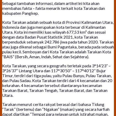
Sebagai tambahan informasi, dalam artikel ini kita akan
membahas fakta – fakta menarik terkait kota Tarakan dan
kabupaten Pangkep.
Kota Tarakan adalah sebuah kota di Provinsi Kalimantan Utara,
Indonesia dan juga merupakan kota terbesar di Kalimantan
Utara. Kota ini memiliki luas wilayah 677,53 km² dan sesuai
dengan data Badan Pusat Statistik 2021, kota Tarakan
berpenduduk sebanyak 242.786 jiwa pada tahun 2020. Tarakan
atau juga dikenal sebagai Bumi Paguntaka, berada pada sebuah
pulau kecil. Semboyan dari Kota Tarakan adalah Tarakan Kota
“BAIS” (Bersih, Aman, Indah, Sehat dan Sejahtera).
Kota Tarakan, yang secara geografis terletak pada 3°14’23” –
3°26’37” Lintang Utara dan 117°30’50” – 117°40’12” Bujur
Timur, terdiri dari tiga pulau, yaitu Pulau Bunyu, Pulau Tarakan,
dan Pulau Sadau. Kota Tarakan terdiri dari 4 kecamatan dan 20
kelurahan. 4 kecamatan tersebut diantaranya kecamatan
Tarakan Barat, Tarakan Tengah, Tarakan Barat, dan Tarakan
Utara.
Tarakan menurut cerita rakyat berasal dari bahasa Tidung
“Tarak” (bertemu) dan “Ngakan” (makan) yang secara harfiah
dapat diartikan “Tempat para nelayan untuk istirahat makan,