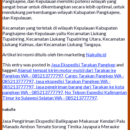
Pangkajene, dan Kepulauan memiliki potensi wilayah yang
sangat besar untuk dikembangkan secara lebih optimal, untuk
mendukung perkembangan wilayah Kabupaten Pangkajene,
dan Kepulauan.
Kecamatan yang terletak di wilayah Kepulauan Kabupaten
Pangkajene dan Kepulauan yaitu Kecamatan Liukang
Tupabiring, Kecamatan Liukang Tupabiring Utara, Kecamatan
Liukang Kalmas, dan Kecamatan Liukang Tangaya.
Artikel ini resmi ditulis oleh tim marketing
Nakulle.id
This entry was posted in
Jasa Ekspedisi Tarakan Pangkep
and
tagged
Alamat tempat kirim motor mobil dari Tarakan ke
Pangkep WA - 085213777797
,
Cargo Tarakan Pangkep WA -
085213777797
,
Jasa ekspedisi Tarakan Pangkep WA -
085213777797
,
Jasa pengiriman barang dari Tarakan ke kota
pangkep WA - 085213777797
,
No Telpon Expedisi Kalimantan
Timur ke Sulawesi Selatan WA - 085213777797
.
nakulle
Jasa Pengiriman Ekspedisi Balikpapan Makassar Kendari Palu
Manado Ambon Ternate Sorong Timika Jayapura Merauke