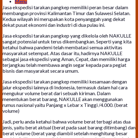
Menu
Jasa ekspedisi tarakan pangkep memiliki peran besar dalam
membangun provinsi Kalimantan Timur dan Sulawesi Selatan.
Kedua wilayah ini merupakan kota penyanggah yang dekat
dekat pusat ekonomi dan industri di dua pulau ini.
Jasa ekspedisi tarakan pangkep yang dikelola oleh NAKULLE
sangat potensial untuk terus dikembangkan. Seperti yang kita
ketahui bahwa pandemi telah membatasi semua aktivitas
masyarakat setempat. Atas dasar itu, hadirnya NAKULLE
sebagai jasa ekspedisi yang Aman, Cepat, dan memiliki harga
terjangkau telah membawa angin segar kepada para pegiat
bisnis dan masyarakat secara umum.
Jasa ekspedisi tarakan pangkep memiliki kesamaan dengan
jalur ekspedisi lainnya di Indonesia, termasuk dalam hal cara
mengukur volume berat dari sebuah kiriman. Dalam
menentukan berat barang, NAKULLE akan menggunakan
rumus nasional yaitu Panjang x Lebar x Tinggi /4.000. (berat
volume)
Jadi, perlu anda ketahui bahwa volume berat terbagi atas dua
jenis, yaitu berat aktual (berat pada saat barang ditimbang) dan
berat volume (berat yang diambil setelah menghitung besar