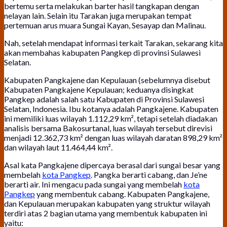
bertemu serta melakukan barter hasil tangkapan dengan
nelayan lain. Selain itu Tarakan juga merupakan tempat
pertemuan arus muara Sungai Kayan, Sesayap dan Malinau.
Nah, setelah mendapat informasi terkait Tarakan, sekarang kita
akan membahas kabupaten Pangkep di provinsi Sulawesi
Selatan.
Kabupaten Pangkajene dan Kepulauan (sebelumnya disebut
Kabupaten Pangkajene Kepulauan; keduanya disingkat
Pangkep adalah salah satu Kabupaten di Provinsi Sulawesi
Selatan, Indonesia. Ibu kotanya adalah Pangkajene. Kabupaten
ini memiliki luas wilayah 1.112,29 km², tetapi setelah diadakan
analisis bersama Bakosurtanal, luas wilayah tersebut direvisi
menjadi 12.362,73 km² dengan luas wilayah daratan 898,29 km²
dan wilayah laut 11.464,44 km².
Asal kata Pangkajene dipercaya berasal dari sungai besar yang
membelah
kota Pangkep
. Pangka berarti cabang, dan Je’ne
berarti air. Ini mengacu pada sungai yang membelah
kota
Pangkep
yang membentuk cabang. Kabupaten Pangkajene,
dan Kepulauan merupakan kabupaten yang struktur wilayah
terdiri atas 2 bagian utama yang membentuk kabupaten ini
yaitu: