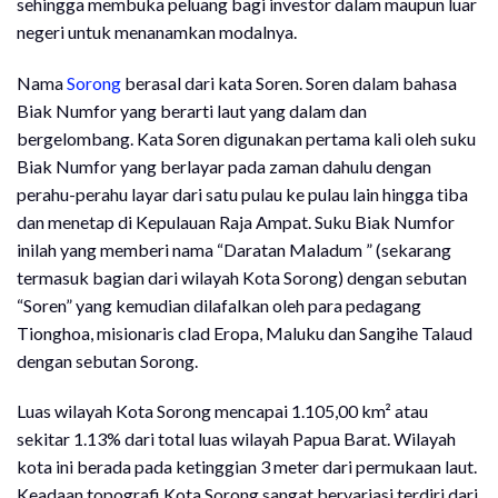
sehingga membuka peluang bagi investor dalam maupun luar
negeri untuk menanamkan modalnya.
Nama
Sorong
berasal dari kata Soren. Soren dalam bahasa
Biak Numfor yang berarti laut yang dalam dan
bergelombang. Kata Soren digunakan pertama kali oleh suku
Biak Numfor yang berlayar pada zaman dahulu dengan
perahu-perahu layar dari satu pulau ke pulau lain hingga tiba
dan menetap di Kepulauan Raja Ampat. Suku Biak Numfor
inilah yang memberi nama “Daratan Maladum ” (sekarang
termasuk bagian dari wilayah Kota Sorong) dengan sebutan
“Soren” yang kemudian dilafalkan oleh para pedagang
Tionghoa, misionaris clad Eropa, Maluku dan Sangihe Talaud
dengan sebutan Sorong.
Luas wilayah Kota Sorong mencapai 1.105,00 km² atau
sekitar 1.13% dari total luas wilayah Papua Barat. Wilayah
kota ini berada pada ketinggian 3 meter dari permukaan laut.
Keadaan topografi Kota Sorong sangat bervariasi terdiri dari