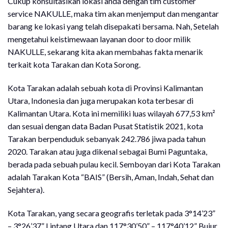
Cukup konsultasikan lokasi anda dengan tim customer
service NAKULLE, maka tim akan menjemput dan mengantar
barang ke lokasi yang telah disepakati bersama. Nah, Setelah
mengetahui keistimewaan layanan door to door milik
NAKULLE, sekarang kita akan membahas fakta menarik
terkait kota Tarakan dan Kota Sorong.
Kota Tarakan adalah sebuah kota di Provinsi Kalimantan
Utara, Indonesia dan juga merupakan kota terbesar di
Kalimantan Utara. Kota ini memiliki luas wilayah 677,53 km²
dan sesuai dengan data Badan Pusat Statistik 2021, kota
Tarakan berpenduduk sebanyak 242.786 jiwa pada tahun
2020. Tarakan atau juga dikenal sebagai Bumi Paguntaka,
berada pada sebuah pulau kecil. Semboyan dari Kota Tarakan
adalah Tarakan Kota “BAIS” (Bersih, Aman, Indah, Sehat dan
Sejahtera).
Kota Tarakan, yang secara geografis terletak pada 3°14’23”
– 3°26’37” Lintang Utara dan 117°30’50” – 117°40’12” Bujur