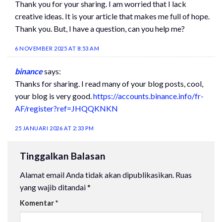
Thank you for your sharing. I am worried that I lack
creative ideas. It is your article that makes me full of hope.
Thank you. But, I have a question, can you help me?
6 NOVEMBER 2025 AT 8:53 AM
binance
says:
Thanks for sharing. I read many of your blog posts, cool,
your blog is very good.
https://accounts.binance.info/fr-
AF/register?ref=JHQQKNKN
25 JANUARI 2026 AT 2:33 PM
Tinggalkan Balasan
Alamat email Anda tidak akan dipublikasikan.
Ruas
yang wajib ditandai
*
Komentar
*