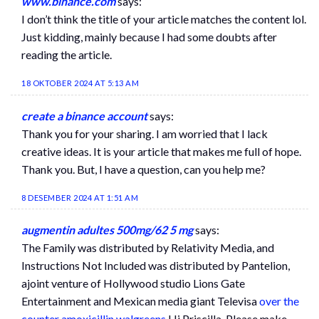
www.binance.com
says:
I don’t think the title of your article matches the content lol.
Just kidding, mainly because I had some doubts after
reading the article.
18 OKTOBER 2024 AT 5:13 AM
create a binance account
says:
Thank you for your sharing. I am worried that I lack
creative ideas. It is your article that makes me full of hope.
Thank you. But, I have a question, can you help me?
8 DESEMBER 2024 AT 1:51 AM
augmentin adultes 500mg/62 5 mg
says:
The Family was distributed by Relativity Media, and
Instructions Not Included was distributed by Pantelion,
ajoint venture of Hollywood studio Lions Gate
Entertainment and Mexican media giant Televisa
over the
counter amoxicillin walgreens
Hi Priscilla, Please make