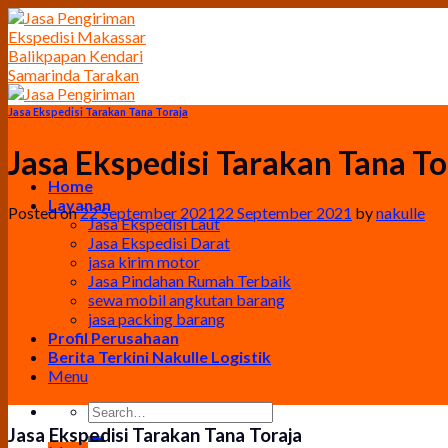
Skip
to
content
Jasa Ekspedisi Tarakan Tana Toraja
Jasa Ekspedisi Tarakan Tana To
Home
Layanan
Posted on
22 September 2021
22 September 2021
by
nakulle
Jasa Ekspedisi Laut
Jasa Ekspedisi Darat
jasa kirim motor
Jasa Pindahan Rumah Terbaik
sewa mobil angkutan barang
jasa packing barang
Profil Perusahaan
Berita Terkini Nakulle Logistik
Menu
Jasa Ekspedisi Tarakan Tana Toraja