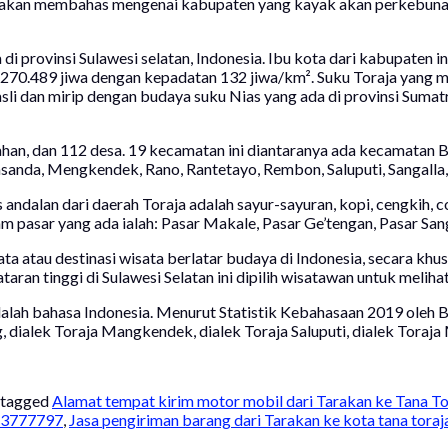
 akan membahas mengenai kabupaten yang kayak akan perkebunan ko
di provinsi Sulawesi selatan, Indonesia. Ibu kota dari kabupaten i
 270.489 jiwa dengan kepadatan 132 jiwa/km². Suku Toraja yang
li dan mirip dengan budaya suku Nias yang ada di provinsi Sumatr
ahan, dan 112 desa. 19 kecamatan ini diantaranya ada kecamatan 
da, Mengkendek, Rano, Rantetayo, Rembon, Saluputi, Sangalla, S
ndalan dari daerah Toraja adalah sayur-sayuran, kopi, cengkih, co
nam pasar yang ada ialah: Pasar Makale, Pasar Ge’tengan, Pasar Sa
ata atau destinasi wisata berlatar budaya di Indonesia, secara khu
aran tinggi di Sulawesi Selatan ini dipilih wisatawan untuk meliha
dalah bahasa Indonesia. Menurut Statistik Kebahasaan 2019 oleh 
, dialek Toraja Mangkendek, dialek Toraja Saluputi, dialek Toraja 
 tagged
Alamat tempat kirim motor mobil dari Tarakan ke Tana 
213777797
,
Jasa pengiriman barang dari Tarakan ke kota tana tor