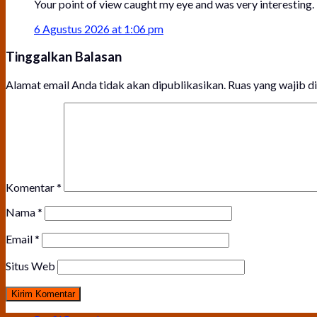
Your point of view caught my eye and was very interesting. 
6 Agustus 2026 at 1:06 pm
Tinggalkan Balasan
Alamat email Anda tidak akan dipublikasikan.
Ruas yang wajib d
Komentar
*
Nama
*
Email
*
Situs Web