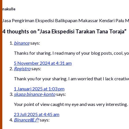
nakulle
Jasa Pengiriman Ekspedisi Balikpapan Makassar Kendari Pal
4 thoughts on “
Jasa Ekspedisi Tarakan Tana Toraja
”
binance
says:
Thanks for sharing. I read many of your blog posts, cool, yo
5 November 2024 at 4:31 am
Registro
says:
Thank you for your sharing. I am worried that I lack creative
1 Januari 2025 at 1:03 pm
skapa binance-konto
says:
Your point of view caught my eye and was very interesting. 
23 Juli 2025 at 4:45 am
Binance账户
says: