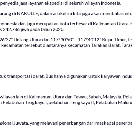
penyedia jasa layanan ekspedisi di seluruh wilayah Indonesia.
ang di NAKULLE, dalam artikel ini kita juga akan membahas info
ndonesia dan juga merupakan kota terbesar di Kalimantan Utara. K
k 242.786 jiwa pada tahun 2020.
6’37” Lintang Utara dan 117°30’50” – 117°40’12” Bujur Timur, terdi
 4 kecamatan tersebut diantaranya kecamatan Tarakan Barat, Tara
k transportasi darat, Bus hanya digunakan untuk karyawan indust
ilayah lain di Kalimantan Utara dan Tawau, Sabah, Malaysia. Pela
ain Pelabuhan Tengkayu I, pelabuhan Tengkayu II, Pelabuhan Malu
nasional Juwata, yang melayani penerbangan dari maskapai penerb