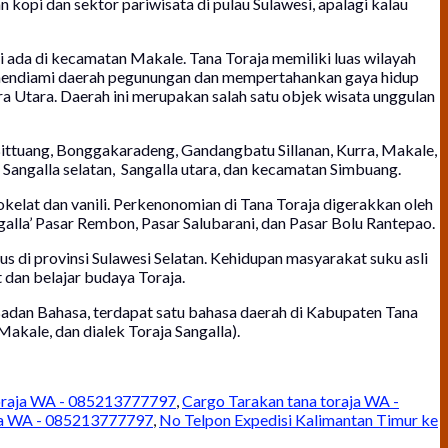
pi dan sektor pariwisata di pulau Sulawesi, apalagi kalau
ni ada di kecamatan Makale. Tana Toraja memiliki luas wilayah
 mendiami daerah pegunungan dan mempertahankan gaya hidup
a Utara. Daerah ini merupakan salah satu objek wisata unggulan
Bittuang, Bonggakaradeng, Gandangbatu Sillanan, Kurra, Makale,
angalla selatan, Sangalla utara, dan kecamatan Simbuang.
kelat dan vanili. Perkenonomian di Tana Toraja digerakkan oleh
ngalla’ Pasar Rembon, Pasar Salubarani, dan Pasar Bolu Rantepao.
sus di provinsi Sulawesi Selatan. Kehidupan masyarakat suku asli
t dan belajar budaya Toraja.
Badan Bahasa, terdapat satu bahasa daerah di Kabupaten Tana
Makale, dan dialek Toraja Sangalla).
Toraja WA - 085213777797
,
Cargo Tarakan tana toraja WA -
aja WA - 085213777797
,
No Telpon Expedisi Kalimantan Timur ke