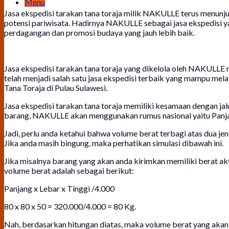
Menu
Jasa ekspedisi tarakan tana toraja milik NAKULLE terus menunjuk
potensi pariwisata. Hadirnya NAKULLE sebagai jasa ekspedisi 
perdagangan dan promosi budaya yang jauh lebih baik.
Jasa ekspedisi tarakan tana toraja yang dikelola oleh NAKULLE 
telah menjadi salah satu jasa ekspedisi terbaik yang mampu mela
Tana Toraja di Pulau Sulawesi.
Jasa ekspedisi tarakan tana toraja memiliki kesamaan dengan ja
barang, NAKULLE akan menggunakan rumus nasional yaitu Panjang
Jadi, perlu anda ketahui bahwa volume berat terbagi atas dua jen
Jika anda masih bingung, maka perhatikan simulasi dibawah ini.
Jika misalnya barang yang akan anda kirimkan memiliki berat a
volume berat adalah sebagai berikut:
Panjang x Lebar x Tinggi /4.000
80 x 80 x 50 = 320.000/4.000 = 80 Kg.
Nah, berdasarkan hitungan diatas, maka volume berat yang akan 