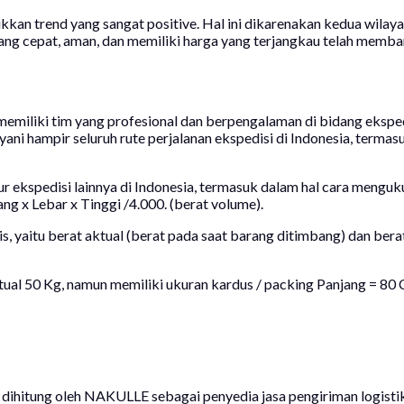
kan trend yang sangat positive. Hal ini dikarenakan kedua wilayah
yang cepat, aman, dan memiliki harga yang terjangkau telah mem
memiliki tim yang profesional dan berpengalaman di bidang ekspe
yani hampir seluruh rute perjalanan ekspedisi di Indonesia, terma
lur ekspedisi lainnya di Indonesia, termasuk dalam hal cara meng
 x Lebar x Tinggi /4.000. (berat volume).
is, yaitu berat aktual (berat pada saat barang ditimbang) dan ber
ktual 50 Kg, namun memiliki ukuran kardus / packing Panjang = 8
dihitung oleh NAKULLE sebagai penyedia jasa pengiriman logistik