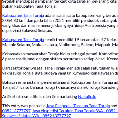
Setelah mendapat gambaran terkait kota tarakan, sekarang kita
bukan kabupaten Tana Toraja.
Kabupaten Tana Toraja
adalah salah satu kabupaten yang berada 
2.054,30 km² dan pada tahun 2021 memiliki penduduk sebanyak
yang khas dan masih menunjukkan gaya hidup Austronesia yang as
di provinsi Sulawesi Selatan.
Kabupaten Tana Toraja
sendiri memiliki 19 kecamatan, 47 Kelur
Makale Selatan, Makale Utara, Malimbong Balepe, Mappak, Masan
Kebanyakan masyarakat Toraja hidup sebagai petani. Komoditas a
6 pasar tradisional dengan sistem perputaran setiap 6 hari. Kee
Dari sektor pariwisata, Tana Toraja menjadi salah satu tujuan wis
yakni suku Toraja, juga budaya yang unik, menjadikan kawasan dat
Bahasa resmi instansi pemerintahan di Kabupaten Tana Toraja a
Toraja,[7] yaitu bahasa Toraja (khususnya dialek Toraja Karadeng
Artikel ini resmi ditulis oleh tim marketing
Nakulle.id
This entry was posted in
Jasa Ekspedisi Tarakan Tana Toraja
and
085213777797
,
Jasa ekspedisi Tarakan Tana Toraja WA - 085
Sulawesi Selatan WA - 085213777797
.