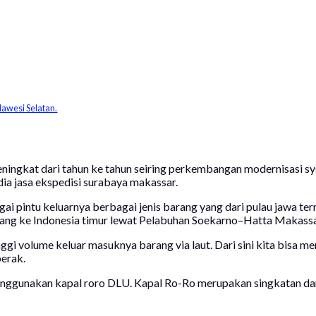
lawesi Selatan.
ningkat dari tahun ke tahun seiring perkembangan modernisasi syst
dia jasa ekspedisi surabaya makassar.
ai pintu keluarnya berbagai jenis barang yang dari pulau jawa te
ang ke Indonesia timur lewat Pelabuhan Soekarno–Hatta Makassa
nggi volume keluar masuknya barang via laut. Dari sini kita bisa 
perak.
ggunakan kapal roro DLU. Kapal Ro-Ro merupakan singkatan dari