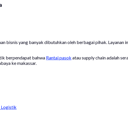
a
an bisnis yang banyak dibutuhkan oleh berbagai pihak. Layanan i
istik berpendapat bahwa
Rantai pasok
atau supply chain adalah sera
rabaya ke makassar.
 Logistik