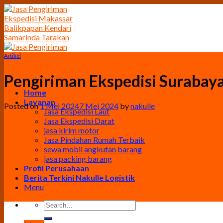
Skip
to
content
Artikel
Pengiriman Ekspedisi Surabay
Home
Layanan
Posted on
1 Mei 2024
7 Mei 2024
by
nakulle
Jasa Ekspedisi Laut
Jasa Ekspedisi Darat
jasa kirim motor
Jasa Pindahan Rumah Terbaik
sewa mobil angkutan barang
jasa packing barang
Profil Perusahaan
Berita Terkini Nakulle Logistik
Menu