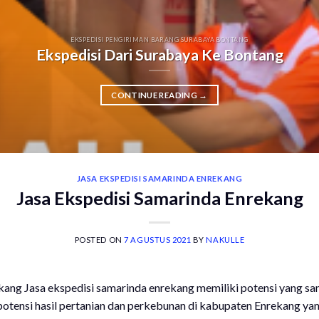
EKSPEDISI PENGIRIMAN BARANG SURABAYA BONTANG
Ekspedisi Dari Surabaya Ke Bontang
CONTINUE READING
→
JASA EKSPEDISI SAMARINDA ENREKANG
Jasa Ekspedisi Samarinda Enrekang
POSTED ON
7 AGUSTUS 2021
BY
NAKULLE
kang Jasa ekspedisi samarinda enrekang memiliki potensi yang san
 potensi hasil pertanian dan perkebunan di kabupaten Enrekang ya