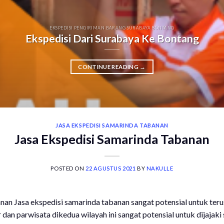
EKSPEDISI PENGIRIMAN BARANG SURABAYA BONTANG
Ekspedisi Dari Surabaya Ke Bontang
CONTINUE READING
→
JASA EKSPEDISI SAMARINDA TABANAN
Jasa Ekspedisi Samarinda Tabanan
POSTED ON
22 AGUSTUS 2021
BY
NAKULLE
nan Jasa ekspedisi samarinda tabanan sangat potensial untuk teru
r dan parwisata dikedua wilayah ini sangat potensial untuk dijajaki