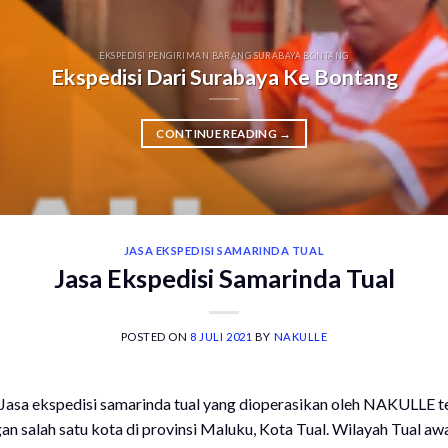
EKSPEDISI PENGIRIMAN BARANG SURABAYA BONTANG
Ekspedisi Dari Surabaya Ke Bontang
CONTINUE READING
→
JASA EKSPEDISI SAMARINDA TUAL
Jasa Ekspedisi Samarinda Tual
POSTED ON
8 JULI 2021
BY
NAKULLE
 Jasa ekspedisi samarinda tual yang dioperasikan oleh NAKULLE 
an salah satu kota di provinsi Maluku, Kota Tual. Wilayah Tual a