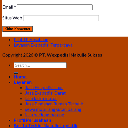
Email
*
Situs Web
Profil Perusahaan
Layanan Ekspedisi Terpercaya
Copyright 2026 ©
PT. Wexpedisi Nakulle Sukses
Home
Layanan
Jasa Ekspedisi Laut
Jasa Ekspedisi Darat
jasa kirim motor
Jasa Pindahan Rumah Terbaik
sewa mobil angkutan barang
jasa packing barang
Profil Perusahaan
Berita Terkini Nakulle Logistik