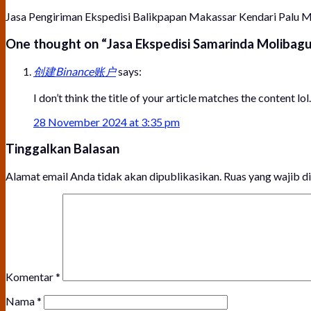
Jasa Pengiriman Ekspedisi Balikpapan Makassar Kendari Pal
One thought on “
Jasa Ekspedisi Samarinda Molibag
创建Binance账户
says:
I don’t think the title of your article matches the content l
28 November 2024 at 3:35 pm
Tinggalkan Balasan
Alamat email Anda tidak akan dipublikasikan.
Ruas yang wajib d
Komentar
*
Nama
*