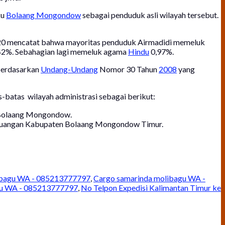
ku
Bolaang Mongondow
sebagai penduduk asli wilayah tersebut.
20 mencatat bahwa mayoritas penduduk Airmadidi memeluk
42%. Sebahagian lagi memeluk agama
Hindu
0,97%.
 berdasarkan
Undang-Undang
Nomor 30 Tahun
2008
yang
batas wilayah administrasi sebagai berikut:
 Bolaang Mongondow.
 Nuangan Kabupaten Bolaang Mongondow Timur.
libagu WA - 085213777797
,
Cargo samarinda molibagu WA -
agu WA - 085213777797
,
No Telpon Expedisi Kalimantan Timur ke