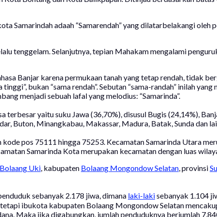
 kota Samarindah adaah “Samarendah” yang dilatarbelakangi ole
 selalu tenggelam. Selanjutnya, tepian Mahakam mengalami penguru
asa Banjar karena permukaan tanah yang tetap rendah, tidak berg
 tinggi”, bukan “sama rendah”. Sebutan “sama-randah” inilah yang
ng menjadi sebuah lafal yang melodius: “Samarinda”.
terbesar yaitu suku Jawa (36,70%), disusul Bugis (24,14%), Banj
dar, Buton, Minangkabau, Makassar, Madura, Batak, Sunda dan lain
n kode pos 75111 hingga 75253. Kecamatan Samarinda Utara meru
ecamatan Samarinda Kota merupakan kecamatan dengan luas wilaya
Bolaang Uki
, kabupaten
Bolaang Mongondow Selatan
, provinsi
Su
 penduduk sebanyak 2.178 jiwa, dimana
laki-laki
sebanyak 1.104 ji
n tetapi ibukota kabupaten Bolaang Mongondow Selatan mencakup
dana. Maka jika digabungkan, jumlah penduduknya berjumlah 7.840