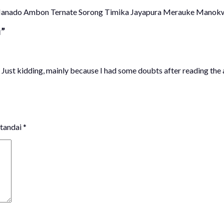
u Manado Ambon Ternate Sorong Timika Jayapura Merauke Manok
u
”
ol. Just kidding, mainly because I had some doubts after reading the a
itandai
*