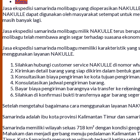
Menu
Jasa ekspedisi samarinda molibagu yang dioperasikan NAKULLE 
NAKULLE dapat digunakan oleh masyarakat setempat untuk melak
masih banyak lagi.
Jasa ekspedisi samarinda molibagu milik NAKULLE terus berupa
molibagu telah membawa angin segar terhadap suasana ekonomi d
Jasa ekspedisi samarinda molibagu memiliki karakteristik yang 
menggunakan layanan NAKULLE.
Silahkan hubungi customer service NAKULLE di nomor wh
Kirimkan detail barang yang siap dikirim dalam bentuk ga
Konsultasikan biaya pengiriman ke kota tujuan pengiriman
Konsulatasikan jadwal pengiriman barang.
Bayar biaya pengiriman barangnya via transfer ke reķeni
Silahkan di konfirmasi bukti transfernya agar barang sege
Setelah mengetahui bagaimana cara menggunakan layanan NAKUL
Samarinda adalah ibu kota provinsi Kalimantan Timur dan samar
Samarinda memiliki wilayah seluas 718 km² dengan kondisi geogra
Mahakam dan menjadi gerbang menuju pedalaman Kalimantan Timur
Timur, Kota Samarinda merupakan wilayah terkecil ketiga setela