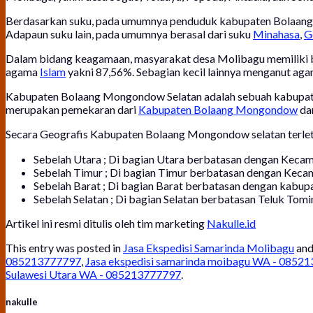
Berdasarkan suku, pada umumnya penduduk kabupaten Bolaang 
Adapaun suku lain, pada umumnya berasal dari suku
Minahasa
,
G
Dalam bidang keagamaan, masyarakat desa Molibagu memiliki 
agama
Islam
yakni 87,56%. Sebagian kecil lainnya menganut ag
Kabupaten Bolaang Mongondow Selatan adalah sebuah kabupaten 
merupakan pemekaran dari
Kabupaten Bolaang Mongondow
dan
Secara Geografis Kabupaten Bolaang Mongondow selatan terleta
Sebelah Utara ; Di bagian Utara berbatasan dengan Ke
Sebelah Timur ; Di bagian Timur berbatasan dengan K
Sebelah Barat ; Di bagian Barat berbatasan dengan kabu
Sebelah Selatan ; Di bagian Selatan berbatasan Teluk Tomi
Artikel ini resmi ditulis oleh tim marketing
Nakulle.id
This entry was posted in
Jasa Ekspedisi Samarinda Molibagu
and
085213777797
,
Jasa ekspedisi samarinda moibagu WA - 0852
Sulawesi Utara WA - 085213777797
.
nakulle