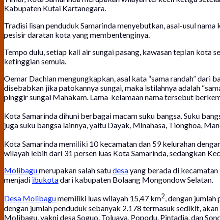
Kabupaten Kutai Kartanegara.
Tradisi lisan penduduk Samarinda menyebutkan, asal-usul nama
pesisir daratan kota yang membentenginya.
Tempo dulu, setiap kali air sungai pasang, kawasan tepian kota
ketinggian semula.
Oemar Dachlan mengungkapkan, asal kata “sama randah” dari bah
disebabkan jika patokannya sungai, maka istilahnya adalah “sama
pinggir sungai Mahakam. Lama-kelamaan nama tersebut berkemba
Kota Samarinda dihuni berbagai macam suku bangsa. Suku bangsa 
juga suku bangsa lainnya, yaitu Dayak, Minahasa, Tionghoa, Man
Kota Samarinda memiliki 10 kecamatan dan 59 kelurahan denga
wilayah lebih dari 31 persen luas Kota Samarinda, sedangkan K
Molibagu
merupakan salah satu
desa
yang berada di kecamatan
menjadi
ibukota
dari kabupaten Bolaang Mongondow Selatan.
2
Desa Molibagu
memiliki luas wilayah 15,47 km
, dengan jumlah
dengan jumlah penduduk sebanyak 2.178 termasuk sedikit, aka
Molibagu, yakni desa Soguo, Toluaya, Popodu, Pintadia, dan Son