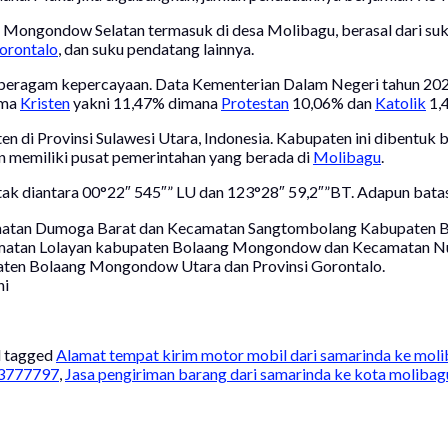
Mongondow Selatan termasuk di desa Molibagu, berasal dari su
orontalo
, dan suku pendatang lainnya.
beragam kepercayaan. Data Kementerian Dalam Negeri tahun 20
ama
Kristen
yakni 11,47% dimana
Protestan
10,06% dan
Katolik
1,
di Provinsi Sulawesi Utara, Indonesia. Kabupaten ini dibentuk
 memiliki pusat pemerintahan yang berada di
Molibagu
.
k diantara 00°22″ 545″” LU dan 123°28″ 59,2″”BT. Adapun batas-
camatan Dumoga Barat dan Kecamatan Sangtombolang Kabupaten
ecamatan Lolayan kabupaten Bolaang Mongondow dan Kecamatan
paten Bolaang Mongondow Utara dan Provinsi Gorontalo.
ni
 tagged
Alamat tempat kirim motor mobil dari samarinda ke mo
13777797
,
Jasa pengiriman barang dari samarinda ke kota molib