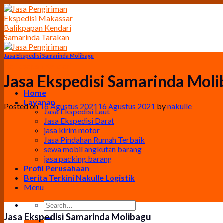
Skip
to
content
Jasa Ekspedisi Samarinda Molibagu
Jasa Ekspedisi Samarinda Mol
Home
Layanan
Posted on
16 Agustus 2021
16 Agustus 2021
by
nakulle
Jasa Ekspedisi Laut
Jasa Ekspedisi Darat
jasa kirim motor
Jasa Pindahan Rumah Terbaik
sewa mobil angkutan barang
jasa packing barang
Profil Perusahaan
Berita Terkini Nakulle Logistik
Menu
Jasa Ekspedisi Samarinda Molibagu