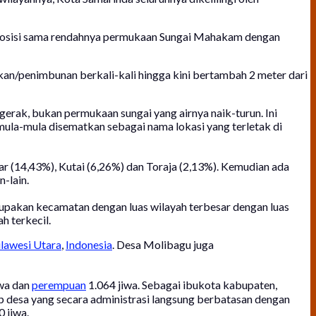
h posisi sama rendahnya permukaan Sungai Mahakam dengan
kan/penimbunan berkali-kali hingga kini bertambah 2 meter dari
erak, bukan permukaan sungai yang airnya naik-turun. Ini
 mula-mula disematkan sebagai nama lokasi yang terletak di
ar (14,43%), Kutai (6,26%) dan Toraja (2,13%). Kemudian ada
-lain.
pakan kecamatan dengan luas wilayah terbesar dengan luas
h terkecil.
lawesi Utara
,
Indonesia
. Desa Molibagu juga
wa dan
perempuan
1.064 jiwa. Sebagai ibukota kabupaten,
 desa yang secara administrasi langsung berbatasan dengan
 jiwa.