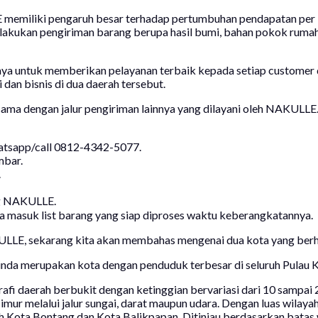
memiliki pengaruh besar terhadap pertumbuhan pendapatan per ka
ukan pengiriman barang berupa hasil bumi, bahan pokok rumah ta
ya untuk memberikan pelayanan terbaik kepada setiap customer 
an bisnis di dua daerah tersebut.
sama dengan jalur pengiriman lainnya yang dilayani oleh NAKULLE.
atsapp/call 0812-4342-5077.
mbar.
.
ng NAKULLE.
ra masuk list barang yang siap diproses waktu keberangkatannya.
LE, sekarang kita akan membahas mengenai dua kota yang berha
inda merupakan kota dengan penduduk terbesar di seluruh Pulau K
fi daerah berbukit dengan ketinggian bervariasi dari 10 sampai 2
 melalui jalur sungai, darat maupun udara. Dengan luas wilayah 
h Kota Bontang dan Kota Balikpapan. Ditinjau berdasarkan batas w