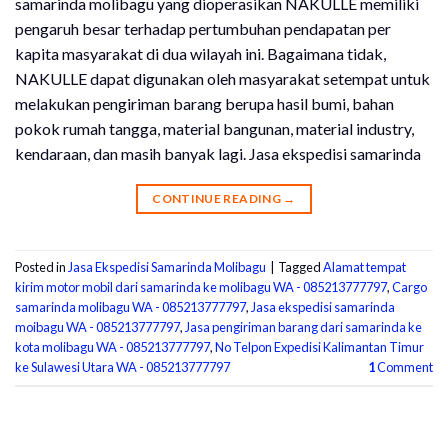
samarinda molibagu yang dioperasikan NAKULLE memiliki
pengaruh besar terhadap pertumbuhan pendapatan per
kapita masyarakat di dua wilayah ini. Bagaimana tidak,
NAKULLE dapat digunakan oleh masyarakat setempat untuk
melakukan pengiriman barang berupa hasil bumi, bahan
pokok rumah tangga, material bangunan, material industry,
kendaraan, dan masih banyak lagi. Jasa ekspedisi samarinda
CONTINUE READING
→
Posted in
Jasa Ekspedisi Samarinda Molibagu
|
Tagged
Alamat tempat
kirim motor mobil dari samarinda ke molibagu WA - 085213777797
,
Cargo
samarinda molibagu WA - 085213777797
,
Jasa ekspedisi samarinda
moibagu WA - 085213777797
,
Jasa pengiriman barang dari samarinda ke
kota molibagu WA - 085213777797
,
No Telpon Expedisi Kalimantan Timur
ke Sulawesi Utara WA - 085213777797
1
Comment