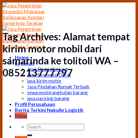
Skip
to
content
Tag Archives:
Alamat tempat
kirim motor mobil dari
Home
samarinda ke tolitoli WA –
Layanan
Jasa Ekspedisi Laut
085213777797
Jasa Ekspedisi Darat
jasa kirim motor
Jasa Pindahan Rumah Terbaik
sewa mobil angkutan barang
jasa packing barang
Profil Perusahaan
Berita Terkini Nakulle Logistik
Menu