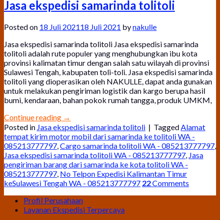
Jasa ekspedisi samarinda tolitoli
Posted on
18 Juli 2021
18 Juli 2021
by
nakulle
Jasa ekspedisi samarinda tolitoli Jasa ekspedisi samarinda
tolitoli adalah rute populer yang menghubungkan ibu kota
provinsi kalimatan timur dengan salah satu wilayah di provinsi
Sulawesi Tengah, kabupaten toli-toli. Jasa ekspedisi samarinda
tolitoli yang dioperasikan oleh NAKULLE, dapat anda gunakan
untuk melakukan pengiriman logistik dan kargo berupa hasil
bumi, kendaraan, bahan pokok rumah tangga, produk UMKM,
Continue reading
→
Posted in
Jasa ekspedisi samarinda tolitoli
|
Tagged
Alamat
tempat kirim motor mobil dari samarinda ke tolitoli WA -
085213777797
,
Cargo samarinda tolitoli WA - 085213777797
,
Jasa ekspedisi samarinda tolitoli WA - 085213777797
,
Jasa
pengiriman barang dari samarinda ke kota tolitoli WA -
085213777797
,
No Telpon Expedisi Kalimantan Timur
keSulawesi Tengah WA - 085213777797
22
Comments
Profil Perusahaan
Layanan Ekspedisi Terpercaya