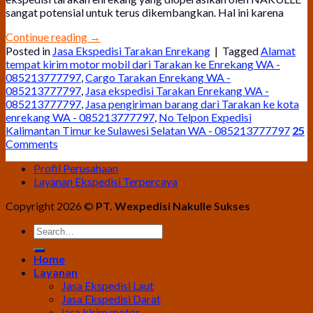
sangat potensial untuk terus dikembangkan. Hal ini karena
Continue reading
→
Posted in
Jasa Ekspedisi Tarakan Enrekang
|
Tagged
Alamat
tempat kirim motor mobil dari Tarakan ke Enrekang WA -
085213777797
,
Cargo Tarakan Enrekang WA -
085213777797
,
Jasa ekspedisi Tarakan Enrekang WA -
085213777797
,
Jasa pengiriman barang dari Tarakan ke kota
enrekang WA - 085213777797
,
No Telpon Expedisi
Kalimantan Timur ke Sulawesi Selatan WA - 085213777797
25
Comments
Profil Perusahaan
Layanan Ekspedisi Terpercaya
Copyright 2026 ©
PT. Wexpedisi Nakulle Sukses
Home
Layanan
Jasa Ekspedisi Laut
Jasa Ekspedisi Darat
jasa kirim motor