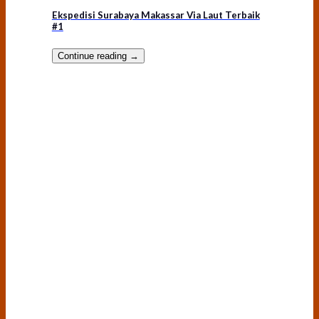
Ekspedisi Surabaya Makassar Via Laut Terbaik
#1
Continue reading
→