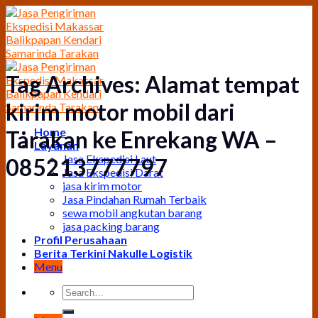
Skip
to
content
Tag Archives:
Alamat tempat
kirim motor mobil dari
Home
Tarakan ke Enrekang WA –
Layanan
Jasa Ekspedisi Laut
085213777797
Jasa Ekspedisi Darat
jasa kirim motor
Jasa Pindahan Rumah Terbaik
sewa mobil angkutan barang
jasa packing barang
Profil Perusahaan
Berita Terkini Nakulle Logistik
Menu