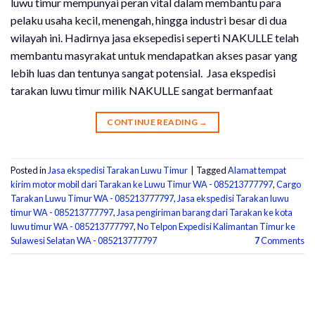
luwu timur mempunyai peran vital dalam membantu para
pelaku usaha kecil, menengah, hingga industri besar di dua
wilayah ini. Hadirnya jasa eksepedisi seperti NAKULLE telah
membantu masyrakat untuk mendapatkan akses pasar yang
lebih luas dan tentunya sangat potensial. Jasa ekspedisi
tarakan luwu timur milik NAKULLE sangat bermanfaat
CONTINUE READING
→
Posted in
Jasa ekspedisi Tarakan Luwu Timur
|
Tagged
Alamat tempat
kirim motor mobil dari Tarakan ke Luwu Timur WA - 085213777797
,
Cargo
Tarakan Luwu Timur WA - 085213777797
,
Jasa ekspedisi Tarakan luwu
timur WA - 085213777797
,
Jasa pengiriman barang dari Tarakan ke kota
luwu timur WA - 085213777797
,
No Telpon Expedisi Kalimantan Timur ke
Sulawesi Selatan WA - 085213777797
7
Comments