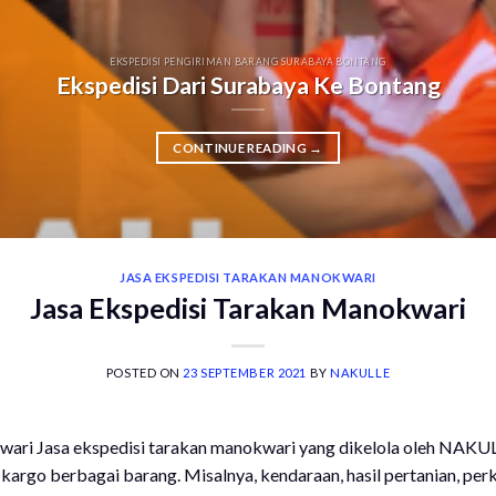
EKSPEDISI PENGIRIMAN BARANG SURABAYA BONTANG
Ekspedisi Dari Surabaya Ke Bontang
CONTINUE READING
→
JASA EKSPEDISI TARAKAN MANOKWARI
Jasa Ekspedisi Tarakan Manokwari
POSTED ON
23 SEPTEMBER 2021
BY
NAKULLE
wari Jasa ekspedisi tarakan manokwari yang dikelola oleh NAKU
 kargo berbagai barang. Misalnya, kendaraan, hasil pertanian, pe