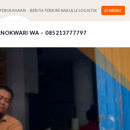
 PERUSAHAAN
BERITA TERKINI NAKULLE LOGISTIK
MENU
ANOKWARI WA – 085213777797