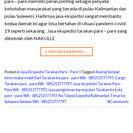
pare – pare memiliki peran penting sebagai penyalur
kebutuhan masyarakat yang berada di pulau Kalimantan dan
pulau Sulawesi. Hadirnya jasa ekspedisi sangat membantu
kedua daerah ini agar bisa bertahan di situasi pandemi covid
19 seperti sekarang. Jasa ekspedisi tarakan pare – pare yang
dikelolah oleh NAKULLE
CONTINUE READING
→
Posted in
Jasa Ekspedisi Tarakan Pare – Pare
|
Tagged
Alamat tempat
kirim motor mobil dari Tarakan ke pare - pare WA - 085213777797
,
Cargo
Tarakan pare - pare WA - 085213777797
,
Jasa ekspedisi Tarakan Pare-
Pare WA - 085213777797
,
Jasa pengiriman barang dari Tarakan ke kota
pare - pare WA - 085213777797
,
No Telpon Expedisi Kalimantan Timur ke
Sulawesi Selatan WA - 085213777797
4
Comments