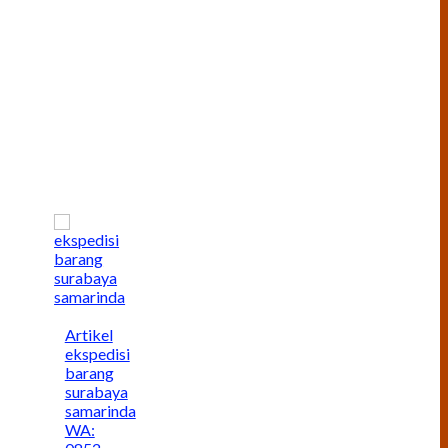
Artikel
ekspedisi
barang
surabaya
samarinda
WA: