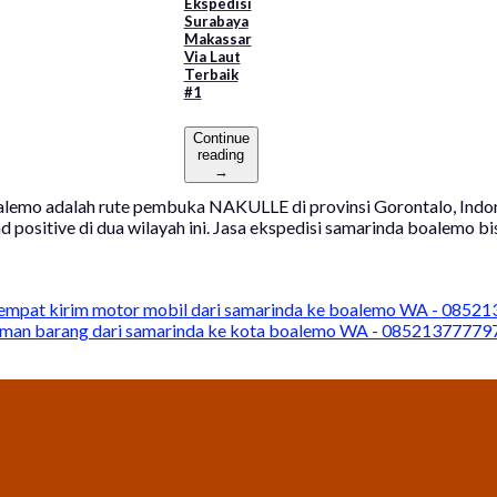
Ekspedisi
Surabaya
Makassar
Via Laut
Terbaik
#1
Continue
reading
→
lemo adalah rute pembuka NAKULLE di provinsi Gorontalo, Indone
positive di dua wilayah ini. Jasa ekspedisi samarinda boalemo b
empat kirim motor mobil dari samarinda ke boalemo WA - 0852
riman barang dari samarinda ke kota boalemo WA - 08521377779