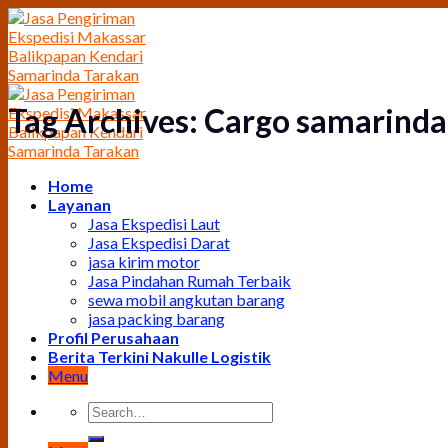
Skip
to
content
Tag Archives:
Cargo samarind
Home
Layanan
Jasa Ekspedisi Laut
Jasa Ekspedisi Darat
jasa kirim motor
Jasa Pindahan Rumah Terbaik
sewa mobil angkutan barang
jasa packing barang
Profil Perusahaan
Berita Terkini Nakulle Logistik
Menu