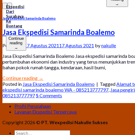
→
Ekspedisi
Dari
Surabaya
Jasa Ekspedisi Samarinda Boalemo
Ke
Bontang
Jasa Ekspedisi Samarinda Boalemo
Continue
reading
Posted on
17 Agustus 2021
17 Agustus 2021
by
nakulle
→
Jasa Ekspedisi Samarinda Boalemo Jasa ekspedisi samarinda boa
pertumbuhan ekonomi dan industry yang terus menunjukkan trend 
bahan pokok rumah tangga, kendaraan, hasil bumi,
Continue reading
→
Posted in
Jasa Ekspedisi Samarinda Boalemo
|
Tagged
Alamat t
ekspedisi samarinda boalemo WA - 085213777797
,
Jasa pengi
085213777797
5
Comments
Profil Perusahaan
Layanan Ekspedisi Terpercaya
Copyright 2026 ©
PT. Wexpedisi Nakulle Sukses