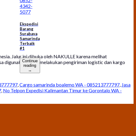
0852-
4342-
5077
Ekspedisi
Barang
Surabaya
Samarinda
Terbaik
#1
sia. Jalur ini dibuka oleh NAKULLE karena melihat
Continue
isa digunakan untuk melakukan pengiriman logistic dan kargo
reading
→
13777797
,
Cargo samarinda boalemo WA - 085213777797
,
Jasa
7
,
No Telpon Expedisi Kalimantan Timur ke Gorontalo WA -