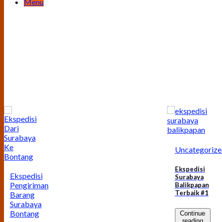
Menu
Uncategorize
Ekspedisi
Ekspedisi
Surabaya
Pengiriman
Balikpapan
Terbaik #1
Barang
Surabaya
Bontang
Continue
reading