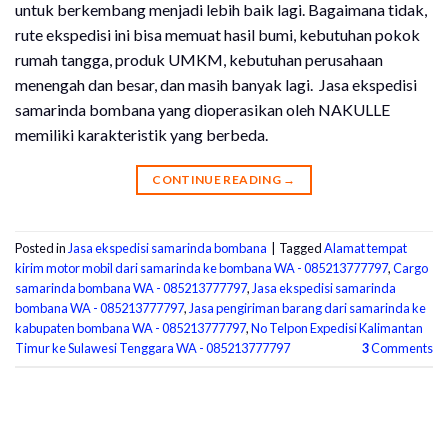
untuk berkembang menjadi lebih baik lagi. Bagaimana tidak,
rute ekspedisi ini bisa memuat hasil bumi, kebutuhan pokok
rumah tangga, produk UMKM, kebutuhan perusahaan
menengah dan besar, dan masih banyak lagi. Jasa ekspedisi
samarinda bombana yang dioperasikan oleh NAKULLE
memiliki karakteristik yang berbeda.
CONTINUE READING
→
Posted in
Jasa ekspedisi samarinda bombana
|
Tagged
Alamat tempat
kirim motor mobil dari samarinda ke bombana WA - 085213777797
,
Cargo
samarinda bombana WA - 085213777797
,
Jasa ekspedisi samarinda
bombana WA - 085213777797
,
Jasa pengiriman barang dari samarinda ke
kabupaten bombana WA - 085213777797
,
No Telpon Expedisi Kalimantan
Timur ke Sulawesi Tenggara WA - 085213777797
3
Comments