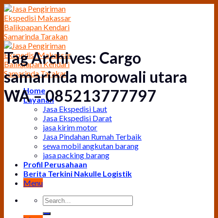
Skip
to
content
Tag Archives:
Cargo
samarinda morowali utara
Home
WA – 085213777797
Layanan
Jasa Ekspedisi Laut
Jasa Ekspedisi Darat
jasa kirim motor
Jasa Pindahan Rumah Terbaik
sewa mobil angkutan barang
jasa packing barang
Profil Perusahaan
Berita Terkini Nakulle Logistik
Menu