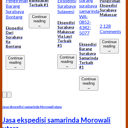
barang
Ekspedisi
Pengiriman
Balikpapan
Pengiriman
Terbaik #1
surabaya
Surabaya
Barang
Ekspedisi
Surabaya
samarinda
Sulawesi
Surabaya
Makassar
WA:
Bontang
Continue
reading
0852-
Ekspedisi
2,128
→
4342-
Surabaya
Ekspedisi
Comments
Makassar
5077
Dari
Via Laut
Surabaya
Terbaik
Ke
Continue
Ekspedisi
#1
Bontang
reading
Barang
→
Surabaya
Continue
Samarinda
Continue
reading
Terbaik
reading
→
→
#1
Continue
reading
→
Jasa ekspedisi samarinda Morowali utara
Jasa ekspedisi samarinda Morowali