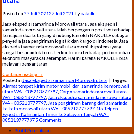
utara
Posted on
27 Juli 2021
27 Juli 2021
by
nakulle
Jasa ekspedisi samarinda Morowali utara Jasa ekspedisi
samarinda morowali utara telah berpengaruh positive terhadap
kemajuan dua kota yang dihubungkan oleh NAKULLE sebagai
penyedia jasa pengiriman logistik dan kargo di Indonesia. Jasa
ekspedisi samarinda morowali utara memiliki potensi yang
sangat besar untuk terus berkontribusi terhadap pertumbuhan
ekonomi masyarakat setempat. Hal ini karena NAKULLE bisa
melayani pengantaran
Continue reading
→
Posted in
Jasa ekspedisi samarinda Morowali utara
|
Tagged
Alamat tempat kirim motor mobil dari samarinda ke morowali
utara WA - 085213777797
,
Cargo samarinda morowali utara
WA - 085213777797
,
Jasa ekspedisi samarinda morowali utara
WA - 085213777797
,
Jasa pengiriman barang dari samarinda
ke kota morowali utara WA - 085213777797
,
No Telpon
Expedisi Kalimantan Timur ke Sulawesi Tengah WA -
085213777797
5
Comments
Profil Perusahaan