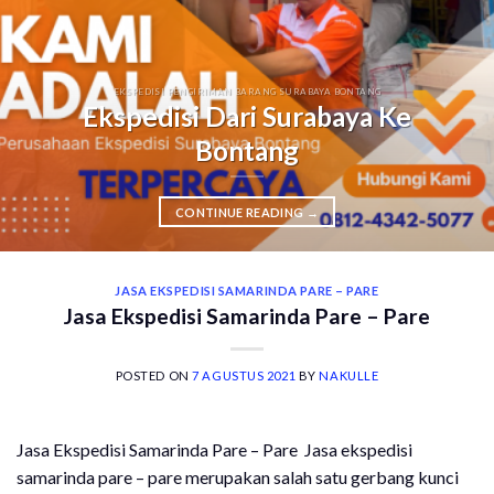
EKSPEDISI PENGIRIMAN BARANG SURABAYA BONTANG
Ekspedisi Dari Surabaya Ke
Bontang
CONTINUE READING
→
JASA EKSPEDISI SAMARINDA PARE – PARE
Jasa Ekspedisi Samarinda Pare – Pare
POSTED ON
7 AGUSTUS 2021
BY
NAKULLE
Jasa Ekspedisi Samarinda Pare – Pare Jasa ekspedisi
samarinda pare – pare merupakan salah satu gerbang kunci