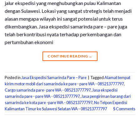
jalur ekspedisi yang menghubungkan pulau Kalimantan
dengan Sulawesi. Lokasi yang sangat stretegis telah menjadi
alasan mengapa wilayah ini sangat potensial untuk terus
dikembangkan. Jasa ekspedisi samarinda pare – pare juga
telah berkontribusi nyata terhadap perkembangan dan
pertumbuhan ekonomi
CONTINUE READING
→
Posted in
Jasa Ekspedisi Samarinda Pare – Pare
|
Tagged
Alamat tempat
kirim motor mobil dari samarinda ke pare - pare WA - 085213777797
,
Cargo samarinda pare- pare WA - 085213777797
,
Jasa ekspedisi
samarinda pare - pare WA - 085213777797
,
Jasa pengiriman barang dari
samarinda ke kota pare -pare WA - 085213777797
,
No Telpon Expedisi
Kalimantan Timur ke Sulawesi Selatan WA - 085213777797
5
Comments