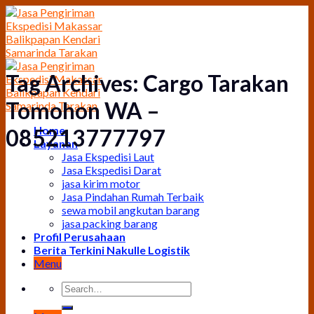
Skip
to
content
Tag Archives:
Cargo Tarakan
Tomohon WA –
Home
085213777797
Layanan
Jasa Ekspedisi Laut
Jasa Ekspedisi Darat
jasa kirim motor
Jasa Pindahan Rumah Terbaik
sewa mobil angkutan barang
jasa packing barang
Profil Perusahaan
Berita Terkini Nakulle Logistik
Menu