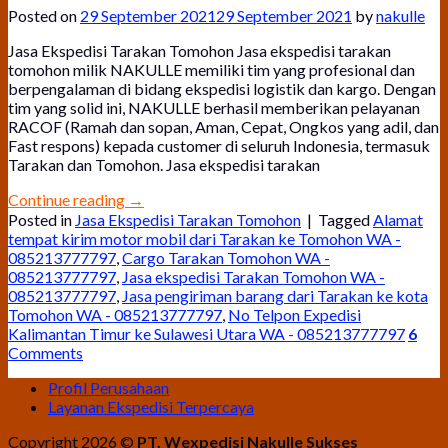
Posted on
29 September 2021
29 September 2021
by
nakulle
Jasa Ekspedisi Tarakan Tomohon Jasa ekspedisi tarakan
tomohon milik NAKULLE memiliki tim yang profesional dan
berpengalaman di bidang ekspedisi logistik dan kargo. Dengan
tim yang solid ini, NAKULLE berhasil memberikan pelayanan
RACOF (Ramah dan sopan, Aman, Cepat, Ongkos yang adil, dan
Fast respons) kepada customer di seluruh Indonesia, termasuk
Tarakan dan Tomohon. Jasa ekspedisi tarakan
Continue reading
→
Posted in
Jasa Ekspedisi Tarakan Tomohon
|
Tagged
Alamat
tempat kirim motor mobil dari Tarakan ke Tomohon WA -
085213777797
,
Cargo Tarakan Tomohon WA -
085213777797
,
Jasa ekspedisi Tarakan Tomohon WA -
085213777797
,
Jasa pengiriman barang dari Tarakan ke kota
Tomohon WA - 085213777797
,
No Telpon Expedisi
Kalimantan Timur ke Sulawesi Utara WA - 085213777797
6
Comments
Profil Perusahaan
Layanan Ekspedisi Terpercaya
Copyright 2026 ©
PT. Wexpedisi Nakulle Sukses