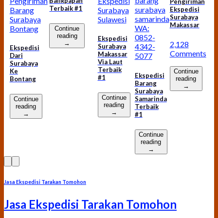
barang
Ekspedisi
Pengiriman
Balikpapan
Pengiriman
Terbaik #1
surabaya
Surabaya
Barang
Ekspedisi
Surabaya
samarinda
Sulawesi
Surabaya
Makassar
WA:
Bontang
Continue
reading
0852-
Ekspedisi
2,128
→
4342-
Surabaya
Ekspedisi
Comments
Makassar
5077
Dari
Via Laut
Surabaya
Terbaik
Ke
Continue
Ekspedisi
#1
Bontang
reading
Barang
→
Surabaya
Continue
Samarinda
Continue
reading
Terbaik
reading
→
→
#1
Continue
reading
→
Jasa Ekspedisi Tarakan Tomohon
Jasa Ekspedisi Tarakan Tomohon