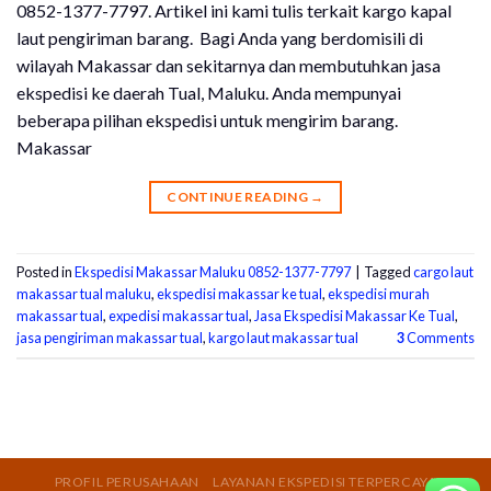
0852-1377-7797. Artikel ini kami tulis terkait kargo kapal
laut pengiriman barang. Bagi Anda yang berdomisili di
wilayah Makassar dan sekitarnya dan membutuhkan jasa
ekspedisi ke daerah Tual, Maluku. Anda mempunyai
beberapa pilihan ekspedisi untuk mengirim barang.
Makassar
CONTINUE READING
→
Posted in
Ekspedisi Makassar Maluku 0852-1377-7797
|
Tagged
cargo laut
makassar tual maluku
,
ekspedisi makassar ke tual
,
ekspedisi murah
makassar tual
,
expedisi makassar tual
,
Jasa Ekspedisi Makassar Ke Tual
,
jasa pengiriman makassar tual
,
kargo laut makassar tual
3
Comments
PROFIL PERUSAHAAN
LAYANAN EKSPEDISI TERPERCAYA