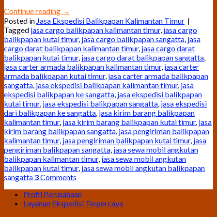
Continue reading
→
Posted in
Jasa Ekspedisi Balikpapan Kalimantan Timur
|
Tagged
jasa cargo balikpapan kalimantan timur
,
jasa cargo
balikpapan kutai timur
,
jasa cargo balikpapan sangatta
,
jasa
cargo darat balikpapan kalimantan timur
,
jasa cargo darat
balikpapan kutai timur
,
jasa cargo darat balikpapan sangatta
,
jasa carter armada balikpapan kalimantan timur
,
jasa carter
armada balikpapan kutai timur
,
jasa carter armada balikpapan
sangatta
,
jasa ekspedisi balikpapan kalimantan timur
,
jasa
ekspedisi balikpapan ke sangatta
,
jasa ekspedisi balikpapan
kutai timur
,
jasa ekspedisi balikpapan sangatta
,
jasa ekspedisi
dari balikpapan ke sangatta
,
jasa kirim barang balikpapan
kalimantan timur
,
jasa kirim barang balikpapan kutai timur
,
jasa
kirim barang balikpapan sangatta
,
jasa pengiriman balikpapan
kalimantan timur
,
jasa pengiriman balikpapan kutai timur
,
jasa
pengiriman balikpapan sangatta
,
jasa sewa mobil angkutan
balikpapan kalimantan timur
,
jasa sewa mobil angkutan
balikpapan kutai timur
,
jasa sewa mobil angkutan balikpapan
sangatta
3
Comments
Profil Perusahaan
Layanan Ekspedisi Terpercaya