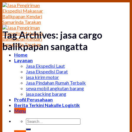
Skip
to
content
Tag Archives:
jasa cargo
balikpapan sangatta
Home
Layanan
Jasa Ekspedisi Laut
Jasa Ekspedisi Darat
jasa kirim motor
Jasa Pindahan Rumah Terbaik
sewa mobil angkutan barang
jasa packing barang
Profil Perusahaan
Berita Terkini Nakulle Logistik
Menu