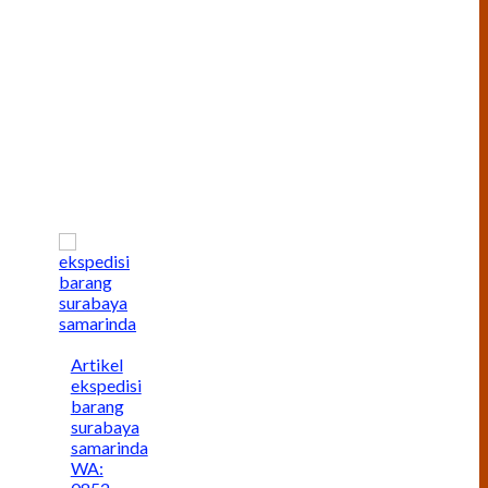
Artikel
ekspedisi
barang
surabaya
samarinda
WA: