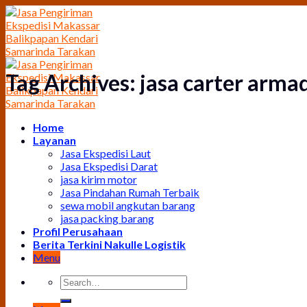
Skip
to
content
Tag Archives:
jasa carter arm
Home
Layanan
Jasa Ekspedisi Laut
Jasa Ekspedisi Darat
jasa kirim motor
Jasa Pindahan Rumah Terbaik
sewa mobil angkutan barang
jasa packing barang
Profil Perusahaan
Berita Terkini Nakulle Logistik
Menu