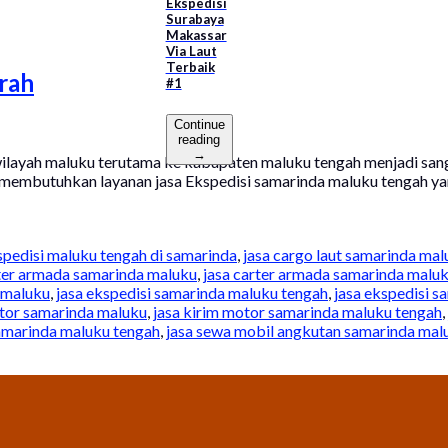
Ekspedisi
Surabaya
Makassar
Via Laut
Terbaik
rah
#1
Continue
reading
→
wilayah maluku terutama ke kabupaten maluku tengah menjadi san
membutuhkan layanan jasa Ekspedisi samarinda maluku tengah yang
spedisi maluku tengah di samarinda
,
jasa cargo laut samarinda mal
rter armada samarinda maluku
,
jasa carter armada samarinda malu
 maluku
,
jasa ekspedisi samarinda maluku tengah
,
jasa ekspedisi s
otor samarinda maluku
,
jasa kirim motor samarinda maluku tengah
,
samarinda maluku tengah
,
jasa sewa mobil angkutan samarinda mal