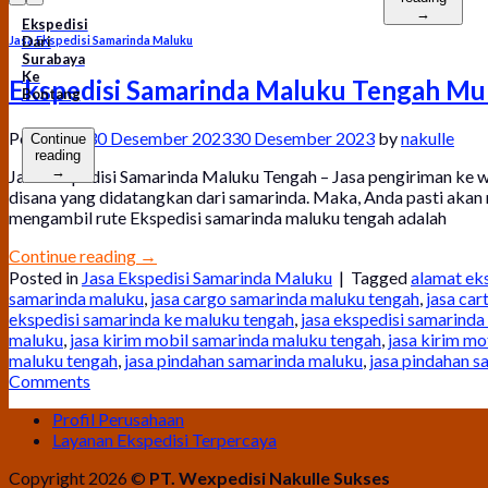
→
Ekspedisi
Jasa Ekspedisi Samarinda Maluku
Dari
Surabaya
Ke
Ekspedisi Samarinda Maluku Tengah Mu
Bontang
Posted on
30 Desember 2023
30 Desember 2023
by
nakulle
Continue
reading
→
Jasa Ekspedisi Samarinda Maluku Tengah – Jasa pengiriman ke 
disana yang didatangkan dari samarinda. Maka, Anda pasti akan 
mengambil rute Ekspedisi samarinda maluku tengah adalah
Continue reading
→
Posted in
Jasa Ekspedisi Samarinda Maluku
|
Tagged
alamat ek
samarinda maluku
,
jasa cargo samarinda maluku tengah
,
jasa ca
ekspedisi samarinda ke maluku tengah
,
jasa ekspedisi samarinda
maluku
,
jasa kirim mobil samarinda maluku tengah
,
jasa kirim m
maluku tengah
,
jasa pindahan samarinda maluku
,
jasa pindahan 
Comments
Profil Perusahaan
Layanan Ekspedisi Terpercaya
Copyright 2026 ©
PT. Wexpedisi Nakulle Sukses