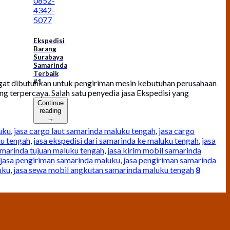
0852-
4342-
5077
Ekspedisi
Barang
Surabaya
Samarinda
Terbaik
#1
gat dibutuhkan untuk pengiriman mesin kebutuhan perusahaan
 terpercaya. Salah satu penyedia jasa Ekspedisi yang
Continue
reading
→
uku
,
jasa cargo laut samarinda maluku tengah
,
jasa cargo
ku tengah
,
jasa ekspedisi dari samarinda ke maluku tengah
,
jasa
amarinda tujuan maluku tengah
,
jasa kirim mobil samarinda
jasa pengiriman samarinda maluku
,
jasa pengiriman samarinda
uku
,
jasa sewa mobil angkutan samarinda maluku tengah
8