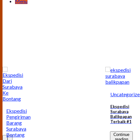
Menu
Uncategorize
Ekspedisi
Ekspedisi
Surabaya
Pengiriman
Balikpapan
Terbaik #1
Barang
Surabaya
Bontang
Continue
reading