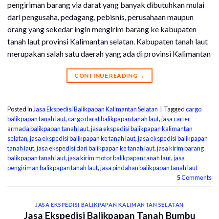
pengiriman barang via darat yang banyak dibutuhkan mulai
dari pengusaha, pedagang, pebisnis, perusahaan maupun
orang yang sekedar ingin mengirim barang ke kabupaten
tanah laut provinsi Kalimantan selatan. Kabupaten tanah laut
merupakan salah satu daerah yang ada di provinsi Kalimantan
CONTINUE READING
→
Posted in
Jasa Ekspedisi Balikpapan Kalimantan Selatan
|
Tagged
cargo
balikpapan tanah laut
,
cargo darat balikpapan tanah laut
,
jasa carter
armada balikpapan tanah laut
,
jasa ekspedisi balikpapan kalimantan
selatan
,
jasa ekspedisi balikpapan ke tanah laut
,
jasa ekspedisi balikpapan
tanah laut
,
jasa ekspedisi dari balikpapan ke tanah laut
,
jasa kirim barang
balikpapan tanah laut
,
jasa kirim motor balikpapan tanah laut
,
jasa
pengiriman balikpapan tanah laut
,
jasa pindahan balikpapan tanah laut
5
Comments
JASA EKSPEDISI BALIKPAPAN KALIMANTAN SELATAN
Jasa Ekspedisi Balikpapan Tanah Bumbu