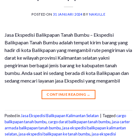
POSTED ON
31 JANUARI 2024
BY
NAKULLE
Jasa Ekspedisi Balikpapan Tanah Bumbu – Ekspedisi
Balikpapan Tanah Bumbu adalah tempat kirim barang yang
hadir di kota Balikpapan yang mengambil rute pengiriman via
darat ke wilayah provinsi Kalimantan selatan yakni
pengiriman berbagai jenis barang ke kabupaten tanah
bumbu. Anda saat ini sedang berada di kota Balikpapan dan
sedang mencari layanan jasa Ekspedisi yang mengambil
CONTINUE READING
→
Posted in
Jasa Ekspedisi Balikpapan Kalimantan Selatan
|
Tagged
cargo
balikpapan tanah bumbu
,
cargo darat balikpapan tanah bumbu
,
jasa carter
armada balikpapan tanah bumbu
,
jasa ekspedisi balikpapan kalimantan
selatan
,
jasa ekspedisi balikpapan ke tanah bumbu
,
jasa ekspedisi