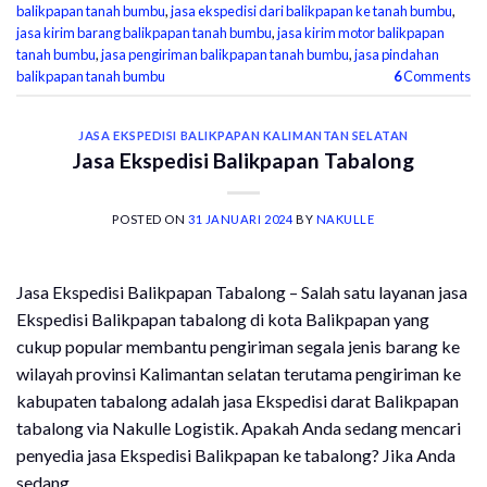
balikpapan tanah bumbu
,
jasa ekspedisi dari balikpapan ke tanah bumbu
,
jasa kirim barang balikpapan tanah bumbu
,
jasa kirim motor balikpapan
tanah bumbu
,
jasa pengiriman balikpapan tanah bumbu
,
jasa pindahan
balikpapan tanah bumbu
6
Comments
JASA EKSPEDISI BALIKPAPAN KALIMANTAN SELATAN
Jasa Ekspedisi Balikpapan Tabalong
POSTED ON
31 JANUARI 2024
BY
NAKULLE
Jasa Ekspedisi Balikpapan Tabalong – Salah satu layanan jasa
Ekspedisi Balikpapan tabalong di kota Balikpapan yang
cukup popular membantu pengiriman segala jenis barang ke
wilayah provinsi Kalimantan selatan terutama pengiriman ke
kabupaten tabalong adalah jasa Ekspedisi darat Balikpapan
tabalong via Nakulle Logistik. Apakah Anda sedang mencari
penyedia jasa Ekspedisi Balikpapan ke tabalong? Jika Anda
sedang