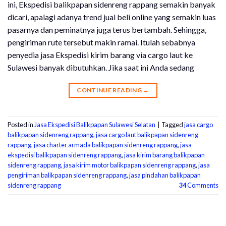
ini, Ekspedisi balikpapan sidenreng rappang semakin banyak
dicari, apalagi adanya trend jual beli online yang semakin luas
pasarnya dan peminatnya juga terus bertambah. Sehingga,
pengiriman rute tersebut makin ramai. Itulah sebabnya
penyedia jasa Ekspedisi kirim barang via cargo laut ke
Sulawesi banyak dibutuhkan. Jika saat ini Anda sedang
CONTINUE READING
→
Posted in
Jasa Ekspedisi Balikpapan Sulawesi Selatan
|
Tagged
jasa cargo
balikpapan sidenreng rappang
,
jasa cargo laut balikpapan sidenreng
rappang
,
jasa charter armada balikpapan sidenreng rappang
,
jasa
ekspedisi balikpapan sidenreng rappang
,
jasa kirim barang balikpapan
sidenreng rappang
,
jasa kirim motor balikpapan sidenreng rappang
,
jasa
pengiriman balikpapan sidenreng rappang
,
jasa pindahan balikpapan
sidenreng rappang
34
Comments