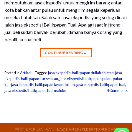
membutuhkan jasa ekspedisi untuk mengirim barang antar
kota bahkan antar pulau untuk mengirim segala keperluan
mereka butuhkan. Salah satu jasa ekspedisi yang sering dicari
ialah jasa ekspedisi Balikpapan Tual. Apalagi saat ini trend
jual beli sudah banyak berubah, dimana banyak orang yang
beralih ke jual beli
CONTINUE READING
→
Posted in
Artikel
|
Tagged
jasa ekspedisi balikpapan dullah selatan
,
jasa
ekspedisi balikpapan kur selatan
,
jasa ekspedisi balikpapan pulau-pulau
kur
,
jasa ekspedisi balikpapan tayando tam
,
jasa ekspedisi balikpapan tual
,
jasa ekspedisi balikpapan tual maluku
4
Comments
PROFIL PERUSAHAAN
LAYANAN EKSPEDISI TERPERCAYA