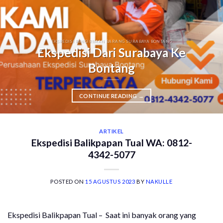
EKSPEDISI PENGIRIMAN BARANG SURABAYA BONTANG
Ekspedisi Dari Surabaya Ke
Bontang
CONTINUE READING
→
ARTIKEL
Ekspedisi Balikpapan Tual WA: 0812-
4342-5077
POSTED ON
15 AGUSTUS 2023
BY
NAKULLE
Ekspedisi Balikpapan Tual – Saat ini banyak orang yang