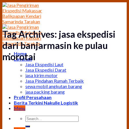
Skip
to
content
Tag Archives:
jasa ekspedisi
dari banjarmasin ke pulau
Home
morotai
Layanan
Jasa Ekspedisi Laut
Jasa Ekspedisi Darat
jasa kirim motor
Jasa Pindahan Rumah Terbaik
sewa mobil angkutan barang
jasa packing barang
Profil Perusahaan
Berita Terkini Nakulle Logistik
Menu