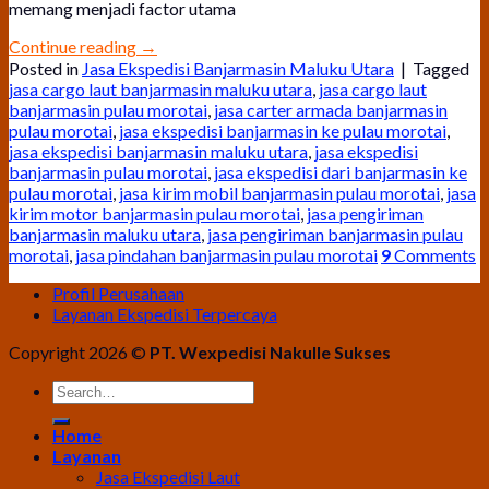
memang menjadi factor utama
Continue reading
→
Posted in
Jasa Ekspedisi Banjarmasin Maluku Utara
|
Tagged
jasa cargo laut banjarmasin maluku utara
,
jasa cargo laut
banjarmasin pulau morotai
,
jasa carter armada banjarmasin
pulau morotai
,
jasa ekspedisi banjarmasin ke pulau morotai
,
jasa ekspedisi banjarmasin maluku utara
,
jasa ekspedisi
banjarmasin pulau morotai
,
jasa ekspedisi dari banjarmasin ke
pulau morotai
,
jasa kirim mobil banjarmasin pulau morotai
,
jasa
kirim motor banjarmasin pulau morotai
,
jasa pengiriman
banjarmasin maluku utara
,
jasa pengiriman banjarmasin pulau
morotai
,
jasa pindahan banjarmasin pulau morotai
9
Comments
Profil Perusahaan
Layanan Ekspedisi Terpercaya
Copyright 2026 ©
PT. Wexpedisi Nakulle Sukses
Home
Layanan
Jasa Ekspedisi Laut