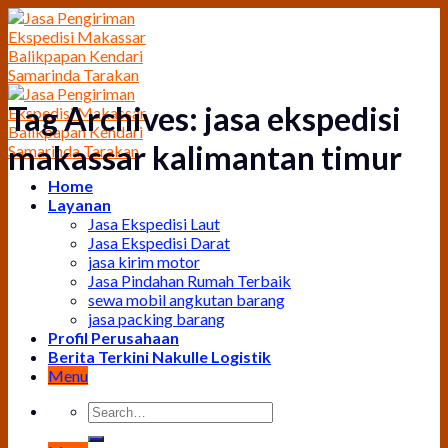
Skip
to
content
Tag Archives:
jasa ekspedisi
makassar kalimantan timur
Home
Layanan
Jasa Ekspedisi Laut
Jasa Ekspedisi Darat
jasa kirim motor
Jasa Pindahan Rumah Terbaik
sewa mobil angkutan barang
jasa packing barang
Profil Perusahaan
Berita Terkini Nakulle Logistik
Menu