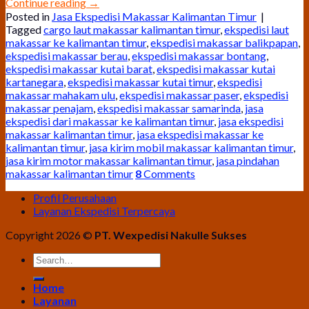
Continue reading
→
Posted in
Jasa Ekspedisi Makassar Kalimantan Timur
|
Tagged
cargo laut makassar kalimantan timur
,
ekspedisi laut
makassar ke kalimantan timur
,
ekspedisi makassar balikpapan
,
ekspedisi makassar berau
,
ekspedisi makassar bontang
,
ekspedisi makassar kutai barat
,
ekspedisi makassar kutai
kartanegara
,
ekspedisi makassar kutai timur
,
ekspedisi
makassar mahakam ulu
,
ekspedisi makassar paser
,
ekspedisi
makassar penajam
,
ekspedisi makassar samarinda
,
jasa
ekspedisi dari makassar ke kalimantan timur
,
jasa ekspedisi
makassar kalimantan timur
,
jasa ekspedisi makassar ke
kalimantan timur
,
jasa kirim mobil makassar kalimantan timur
,
jasa kirim motor makassar kalimantan timur
,
jasa pindahan
makassar kalimantan timur
8
Comments
Profil Perusahaan
Layanan Ekspedisi Terpercaya
Copyright 2026 ©
PT. Wexpedisi Nakulle Sukses
Home
Layanan