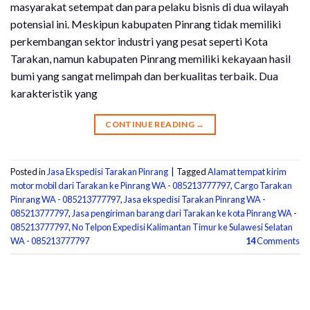
masyarakat setempat dan para pelaku bisnis di dua wilayah
potensial ini. Meskipun kabupaten Pinrang tidak memiliki
perkembangan sektor industri yang pesat seperti Kota
Tarakan, namun kabupaten Pinrang memiliki kekayaan hasil
bumi yang sangat melimpah dan berkualitas terbaik. Dua
karakteristik yang
CONTINUE READING
→
Posted in
Jasa Ekspedisi Tarakan Pinrang
|
Tagged
Alamat tempat kirim
motor mobil dari Tarakan ke Pinrang WA - 085213777797
,
Cargo Tarakan
Pinrang WA - 085213777797
,
Jasa ekspedisi Tarakan Pinrang WA -
085213777797
,
Jasa pengiriman barang dari Tarakan ke kota Pinrang WA -
085213777797
,
No Telpon Expedisi Kalimantan Timur ke Sulawesi Selatan
WA - 085213777797
14
Comments