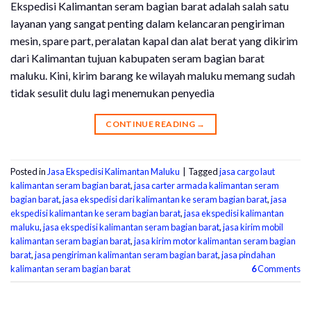
Ekspedisi Kalimantan seram bagian barat adalah salah satu
layanan yang sangat penting dalam kelancaran pengiriman
mesin, spare part, peralatan kapal dan alat berat yang dikirim
dari Kalimantan tujuan kabupaten seram bagian barat
maluku. Kini, kirim barang ke wilayah maluku memang sudah
tidak sesulit dulu lagi menemukan penyedia
CONTINUE READING
→
Posted in
Jasa Ekspedisi Kalimantan Maluku
|
Tagged
jasa cargo laut
kalimantan seram bagian barat
,
jasa carter armada kalimantan seram
bagian barat
,
jasa ekspedisi dari kalimantan ke seram bagian barat
,
jasa
ekspedisi kalimantan ke seram bagian barat
,
jasa ekspedisi kalimantan
maluku
,
jasa ekspedisi kalimantan seram bagian barat
,
jasa kirim mobil
kalimantan seram bagian barat
,
jasa kirim motor kalimantan seram bagian
barat
,
jasa pengiriman kalimantan seram bagian barat
,
jasa pindahan
kalimantan seram bagian barat
6
Comments