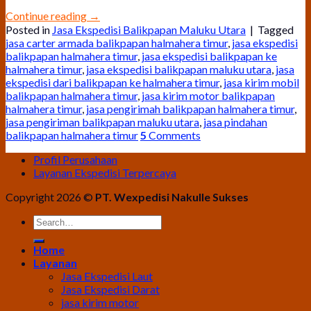
Continue reading
→
Posted in
Jasa Ekspedisi Balikpapan Maluku Utara
|
Tagged
jasa carter armada balikpapan halmahera timur
,
jasa ekspedisi
balikpapan halmahera timur
,
jasa ekspedisi balikpapan ke
halmahera timur
,
jasa ekspedisi balikpapan maluku utara
,
jasa
ekspedisi dari balikpapan ke halmahera timur
,
jasa kirim mobil
balikpapan halmahera timur
,
jasa kirim motor balikpapan
halmahera timur
,
jasa pengirimah balikpapan halmahera timur
,
jasa pengiriman balikpapan maluku utara
,
jasa pindahan
balikpapan halmahera timur
5
Comments
Profil Perusahaan
Layanan Ekspedisi Terpercaya
Copyright 2026 ©
PT. Wexpedisi Nakulle Sukses
Home
Layanan
Jasa Ekspedisi Laut
Jasa Ekspedisi Darat
jasa kirim motor