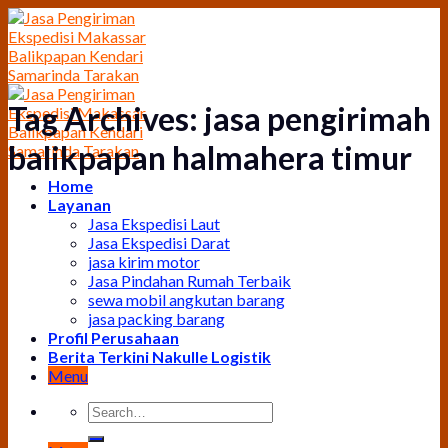
Skip
to
content
Tag Archives:
jasa pengirimah
balikpapan halmahera timur
Home
Layanan
Jasa Ekspedisi Laut
Jasa Ekspedisi Darat
jasa kirim motor
Jasa Pindahan Rumah Terbaik
sewa mobil angkutan barang
jasa packing barang
Profil Perusahaan
Berita Terkini Nakulle Logistik
Menu