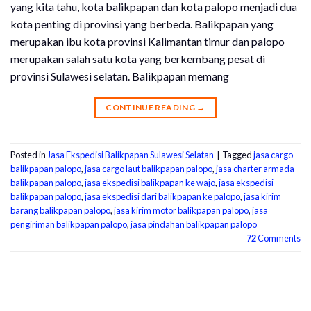
yang kita tahu, kota balikpapan dan kota palopo menjadi dua
kota penting di provinsi yang berbeda. Balikpapan yang
merupakan ibu kota provinsi Kalimantan timur dan palopo
merupakan salah satu kota yang berkembang pesat di
provinsi Sulawesi selatan. Balikpapan memang
CONTINUE READING
→
Posted in
Jasa Ekspedisi Balikpapan Sulawesi Selatan
|
Tagged
jasa cargo
balikpapan palopo
,
jasa cargo laut balikpapan palopo
,
jasa charter armada
balikpapan palopo
,
jasa ekspedisi balikpapan ke wajo
,
jasa ekspedisi
balikpapan palopo
,
jasa ekspedisi dari balikpapan ke palopo
,
jasa kirim
barang balikpapan palopo
,
jasa kirim motor balikpapan palopo
,
jasa
pengiriman balikpapan palopo
,
jasa pindahan balikpapan palopo
72
Comments