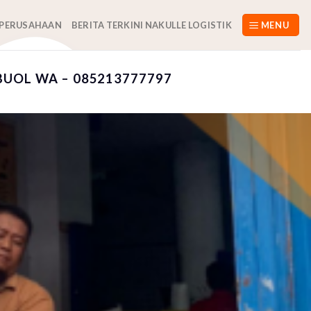
 PERUSAHAAN
BERITA TERKINI NAKULLE LOGISTIK
MENU
BUOL WA – 085213777797