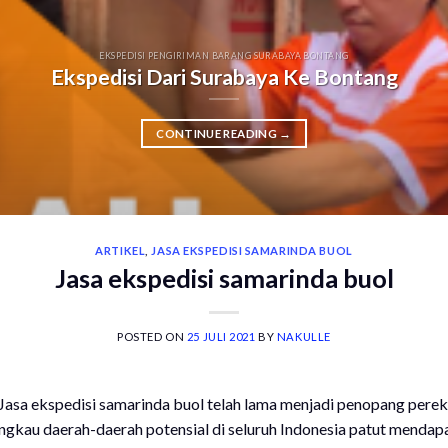
EKSPEDISI PENGIRIMAN BARANG SURABAYA BONTANG
Ekspedisi Dari Surabaya Ke Bontang
CONTINUE READING
→
ARTIKEL
,
JASA EKSPEDISI SAMARINDA BUOL
Jasa ekspedisi samarinda buol
POSTED ON
25 JULI 2021
BY
NAKULLE
 Jasa ekspedisi samarinda buol telah lama menjadi penopang per
au daerah-daerah potensial di seluruh Indonesia patut mendapatk