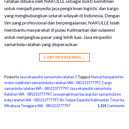
ratahan dibuka oleh NAKULLE sebagai bukti komitmen
untuk menjadi penyedia jasa pengiriman logistic dan kargo
yang menghubungkan seluruh wilayah di Indonesia. Dengan
tim yang professional dan berpengalaman, NAKULLE telah
membantu masyarakat di pulau Kalimantan dan sulawesi
untuk menjangkau pasar yang lebih luas. Jasa ekspedisi
samarinda ratahan yang dioperasikan
CONTINUE READING
→
Posted in
Jasa ekspedisi samarinda ratahan
|
Tagged
Alamat tempat kirim
motor mobil dari samarinda ke ratahan WA - 085213777797
,
Cargo
samarinda ratahan WA - 085213777797
,
Jasa ekspedisi samarinda
Ratahan WA - 085213777797
,
Jasa pengiriman barang dari samarinda ke
kota ratahan WA - 085213777797
,
No Telpon Expedisi Kalimantan Timur ke
Minahasa Tenggara WA - 085213777797
1,101
Comments