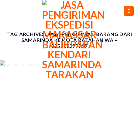
Skip
to
content
TAG ARCHIVES:
JASA PENGIRIMAN BARANG DARI
SAMARINDA KE KOTA RATAHAN WA –
085213777797