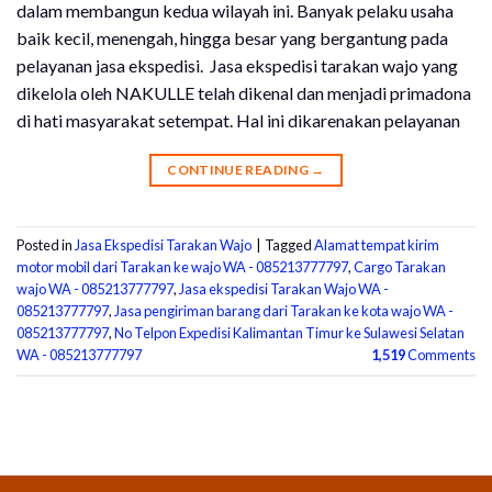
dalam membangun kedua wilayah ini. Banyak pelaku usaha
baik kecil, menengah, hingga besar yang bergantung pada
pelayanan jasa ekspedisi. Jasa ekspedisi tarakan wajo yang
dikelola oleh NAKULLE telah dikenal dan menjadi primadona
di hati masyarakat setempat. Hal ini dikarenakan pelayanan
CONTINUE READING
→
Posted in
Jasa Ekspedisi Tarakan Wajo
|
Tagged
Alamat tempat kirim
motor mobil dari Tarakan ke wajo WA - 085213777797
,
Cargo Tarakan
wajo WA - 085213777797
,
Jasa ekspedisi Tarakan Wajo WA -
085213777797
,
Jasa pengiriman barang dari Tarakan ke kota wajo WA -
085213777797
,
No Telpon Expedisi Kalimantan Timur ke Sulawesi Selatan
WA - 085213777797
1,519
Comments