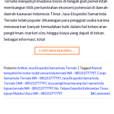
Ternate menjadi primadona bisnis di tengah giat pemerintah
membangun titik pertumbuhan ekonomi potensial di daerah-
daerah kawasan Indonesia Timur. Jasa Ekspedisi Samarinda
Ternate telah populer dikalangan para penggiat usaha karena
menawarkan banyak kemudahan baik dalam hal kelancaran
pengiriman, market size, hingga biaya yang dapat di tekan.
Sebagai informasi, total
CONTINUE READING
→
Posted in
Artikel
,
Jasa Ekspedisi Samarinda Ternate
|
Tagged
Alamat
tempat kirim motor mobil samarinda ternate WA - 085213777797
,
Cargo
Samarinda Ternate WA - 085213777797
,
Jasa Ekspedisi Samarinda
Ternate | WA - 085213777797
,
Jasa pengiriman barang dari samarinda
tujuan ternate WA - 085213777797
,
No. Telpon Expedisi Kalimantan Timur
tujuan Maluku Utara WA - 085213777797
16
Comments