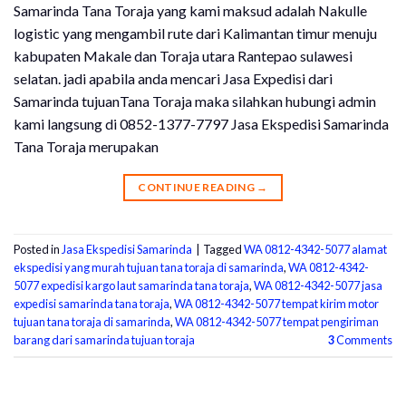
Samarinda Tana Toraja yang kami maksud adalah Nakulle
logistic yang mengambil rute dari Kalimantan timur menuju
kabupaten Makale dan Toraja utara Rantepao sulawesi
selatan. jadi apabila anda mencari Jasa Expedisi dari
Samarinda tujuanTana Toraja maka silahkan hubungi admin
kami langsung di 0852-1377-7797 Jasa Ekspedisi Samarinda
Tana Toraja merupakan
CONTINUE READING
→
Posted in
Jasa Ekspedisi Samarinda
|
Tagged
WA 0812-4342-5077 alamat
ekspedisi yang murah tujuan tana toraja di samarinda
,
WA 0812-4342-
5077 expedisi kargo laut samarinda tana toraja
,
WA 0812-4342-5077 jasa
expedisi samarinda tana toraja
,
WA 0812-4342-5077 tempat kirim motor
tujuan tana toraja di samarinda
,
WA 0812-4342-5077 tempat pengiriman
barang dari samarinda tujuan toraja
3
Comments