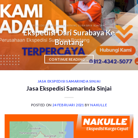
EKSPEDISI PENGIRIMAN BARANG SURABAYA BONTANG
Ekspedisi Dari Surabaya Ke
Bontang
CONTINUE READING
→
JASA EKSPEDISI SAMARINDA SINJAI
Jasa Ekspedisi Samarinda Sinjai
POSTED ON
24 FEBRUARI 2021
BY
NAKULLE