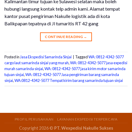
Kalimantan timur tujuan ke Sulawesi selatan maka boleh
hubungi langsung kontak telp admin kami. Alamat tempat
kantor pusat pengiriman Nakulle logistik ada di kota
Balikpapan tepatnya di Jl tumaritis RT 42 gang
CONTINUE READING
→
Posted in
Jasa Ekspedisi Samarinda Sinjai
|
Tagged
WA: 0812-4342-5077
cargo laut samarinda sinjai yang murah
,
WA: 0812-4342-5077 jasa expedisi
murah samarinda sinjai
,
WA: 0812-4342-5077 jasa kirim motor samarinda
tujuan sinjai
,
WA: 0812-4342-5077 Jasa pengiriman barang samarinda
sinjai
,
WA:0812-4342-5077 Tempat kirim barang samarinda tujuan sinjai
PROFIL PERUSAHAAN
LAYANAN EKSPEDISI TERPERCAYA
Copyright 2026 ©
PT. Wexpedisi Nakulle Sukses