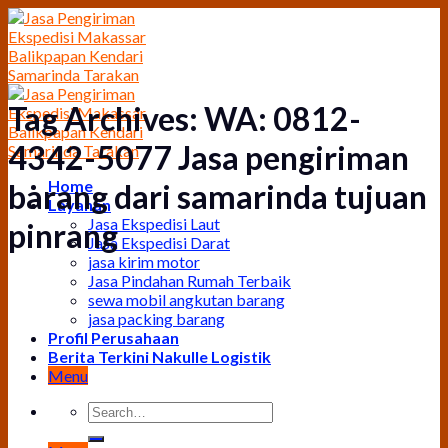
Skip
to
content
Tag Archives:
WA: 0812-
4342-5077 Jasa pengiriman
Home
barang dari samarinda tujuan
Layanan
Jasa Ekspedisi Laut
pinrang
Jasa Ekspedisi Darat
jasa kirim motor
Jasa Pindahan Rumah Terbaik
sewa mobil angkutan barang
jasa packing barang
Profil Perusahaan
Berita Terkini Nakulle Logistik
Menu