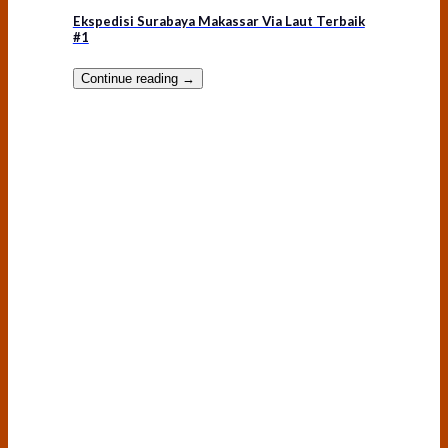
Ekspedisi Surabaya Makassar Via Laut Terbaik
#1
Continue reading
→