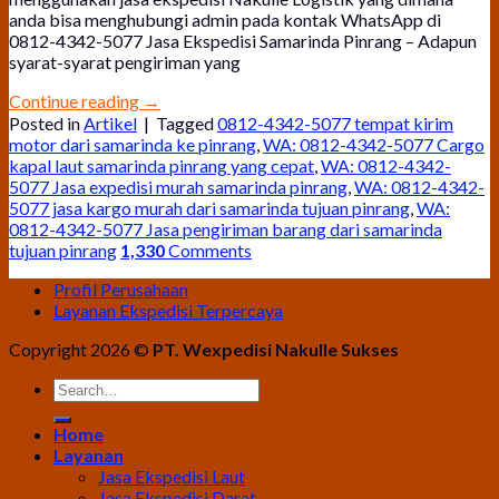
anda bisa menghubungi admin pada kontak WhatsApp di
0812-4342-5077 Jasa Ekspedisi Samarinda Pinrang – Adapun
syarat-syarat pengiriman yang
Continue reading
→
Posted in
Artikel
|
Tagged
0812-4342-5077 tempat kirim
motor dari samarinda ke pinrang
,
WA: 0812-4342-5077 Cargo
kapal laut samarinda pinrang yang cepat
,
WA: 0812-4342-
5077 Jasa expedisi murah samarinda pinrang
,
WA: 0812-4342-
5077 jasa kargo murah dari samarinda tujuan pinrang
,
WA:
0812-4342-5077 Jasa pengiriman barang dari samarinda
tujuan pinrang
1,330
Comments
Profil Perusahaan
Layanan Ekspedisi Terpercaya
Copyright 2026 ©
PT. Wexpedisi Nakulle Sukses
Home
Layanan
Jasa Ekspedisi Laut
Jasa Ekspedisi Darat