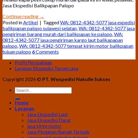
Jasa Ekspedisi Balikpapan Palopo
Continue reading
→
Posted in
Artikel
|
Tagged
WA: 0812-4342-5077 jasa expedisi
balikpapan palopo sulawesi selatan
,
WA: 0812-4342-5077 jasa
pengiriman barang murah dari balikpapan ke palopo
,
WA:
0812-4342-5077 jasa pengiriman kargo laut balikapapan
palopo
,
WA: 0812-4342-5077 tempat kirim motor balikpapan
tujuan palopo
6
Comments
Profil Perusahaan
Layanan Ekspedisi Terpercaya
Copyright 2026 ©
PT. Wexpedisi Nakulle Sukses
Home
Layanan
Jasa Ekspedisi Laut
Jasa Ekspedisi Darat
jasa kirim motor
Jasa Pindahan Rumah Terbaik
sewa mobil angkutan barang