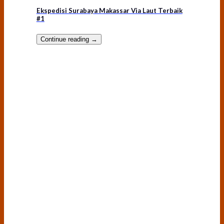
Ekspedisi Surabaya Makassar Via Laut Terbaik
#1
Continue reading
→