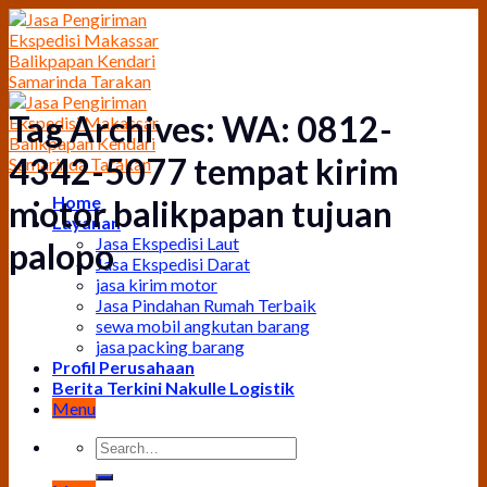
Skip
to
content
Tag Archives:
WA: 0812-
4342-5077 tempat kirim
Home
motor balikpapan tujuan
Layanan
Jasa Ekspedisi Laut
palopo
Jasa Ekspedisi Darat
jasa kirim motor
Jasa Pindahan Rumah Terbaik
sewa mobil angkutan barang
jasa packing barang
Profil Perusahaan
Berita Terkini Nakulle Logistik
Menu