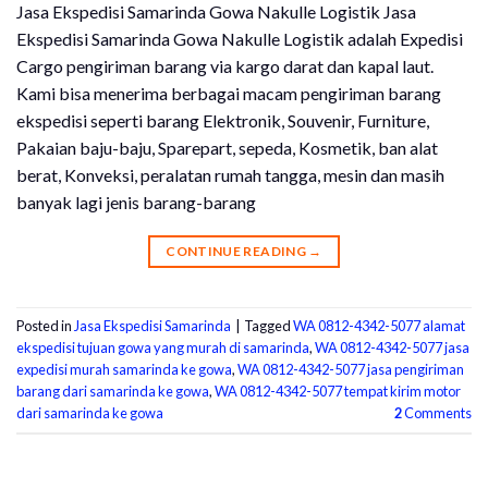
Jasa Ekspedisi Samarinda Gowa Nakulle Logistik Jasa
Ekspedisi Samarinda Gowa Nakulle Logistik adalah Expedisi
Cargo pengiriman barang via kargo darat dan kapal laut.
Kami bisa menerima berbagai macam pengiriman barang
ekspedisi seperti barang Elektronik, Souvenir, Furniture,
Pakaian baju-baju, Sparepart, sepeda, Kosmetik, ban alat
berat, Konveksi, peralatan rumah tangga, mesin dan masih
banyak lagi jenis barang-barang
CONTINUE READING
→
Posted in
Jasa Ekspedisi Samarinda
|
Tagged
WA 0812-4342-5077 alamat
ekspedisi tujuan gowa yang murah di samarinda
,
WA 0812-4342-5077 jasa
expedisi murah samarinda ke gowa
,
WA 0812-4342-5077 jasa pengiriman
barang dari samarinda ke gowa
,
WA 0812-4342-5077 tempat kirim motor
dari samarinda ke gowa
2
Comments