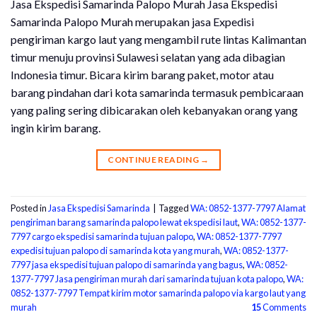
Jasa Ekspedisi Samarinda Palopo Murah Jasa Ekspedisi
Samarinda Palopo Murah merupakan jasa Expedisi
pengiriman kargo laut yang mengambil rute lintas Kalimantan
timur menuju provinsi Sulawesi selatan yang ada dibagian
Indonesia timur. Bicara kirim barang paket, motor atau
barang pindahan dari kota samarinda termasuk pembicaraan
yang paling sering dibicarakan oleh kebanyakan orang yang
ingin kirim barang.
CONTINUE READING
→
Posted in
Jasa Ekspedisi Samarinda
|
Tagged
WA: 0852-1377-7797 Alamat
pengiriman barang samarinda palopo lewat ekspedisi laut
,
WA: 0852-1377-
7797 cargo ekspedisi samarinda tujuan palopo
,
WA: 0852-1377-7797
expedisi tujuan palopo di samarinda kota yang murah
,
WA: 0852-1377-
7797 jasa ekspedisi tujuan palopo di samarinda yang bagus
,
WA: 0852-
1377-7797 Jasa pengiriman murah dari samarinda tujuan kota palopo
,
WA:
0852-1377-7797 Tempat kirim motor samarinda palopo via kargo laut yang
murah
15
Comments