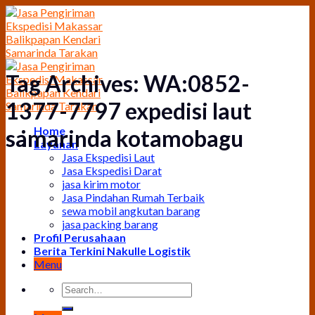
Skip
to
content
Tag Archives:
WA:0852-
1377-7797 expedisi laut
Home
samarinda kotamobagu
Layanan
Jasa Ekspedisi Laut
Jasa Ekspedisi Darat
jasa kirim motor
Jasa Pindahan Rumah Terbaik
sewa mobil angkutan barang
jasa packing barang
Profil Perusahaan
Berita Terkini Nakulle Logistik
Menu