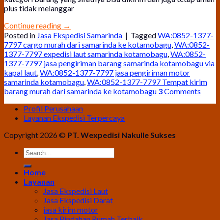
plus tidak melanggar
Continue reading
→
Posted in
Jasa Ekspedisi Samarinda
|
Tagged
WA:0852-1377-
7797 cargo murah dari samarinda ke kotamobagu
,
WA:0852-
1377-7797 expedisi laut samarinda kotamobagu
,
WA:0852-
1377-7797 jasa pengiriman barang samarinda kotamobagu via
kapal laut
,
WA:0852-1377-7797 jasa pengiriman motor
samarinda kotamobagu
,
WA:0852-1377-7797 Tempat kirim
barang murah dari samarinda ke kotamobagu
3
Comments
Profil Perusahaan
Layanan Ekspedisi Terpercaya
Copyright 2026 ©
PT. Wexpedisi Nakulle Sukses
Home
Layanan
Jasa Ekspedisi Laut
Jasa Ekspedisi Darat
jasa kirim motor
Jasa Pindahan Rumah Terbaik