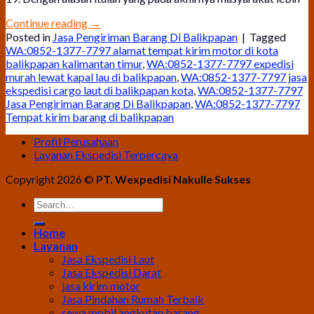
Continue reading
→
Posted in
Jasa Pengiriman Barang Di Balikpapan
|
Tagged
WA:0852-1377-7797 alamat tempat kirim motor di kota
balikpapan kalimantan timur
,
WA:0852-1377-7797 expedisi
murah lewat kapal lau di balikpapan
,
WA:0852-1377-7797 jasa
ekspedisi cargo laut di balikpapan kota
,
WA:0852-1377-7797
Jasa Pengiriman Barang Di Balikpapan
,
WA:0852-1377-7797
Tempat kirim barang di balikpapan
Profil Perusahaan
Layanan Ekspedisi Terpercaya
Copyright 2026 ©
PT. Wexpedisi Nakulle Sukses
Home
Layanan
Jasa Ekspedisi Laut
Jasa Ekspedisi Darat
jasa kirim motor
Jasa Pindahan Rumah Terbaik
sewa mobil angkutan barang