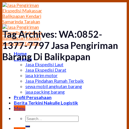
Skip
to
content
Tag Archives:
WA:0852-
1377-7797 Jasa Pengiriman
Home
Barang Di Balikpapan
Layanan
Jasa Ekspedisi Laut
Jasa Ekspedisi Darat
jasa kirim motor
Jasa Pindahan Rumah Terbaik
sewa mobil angkutan barang
jasa packing barang
Profil Perusahaan
Berita Terkini Nakulle Logistik
Menu