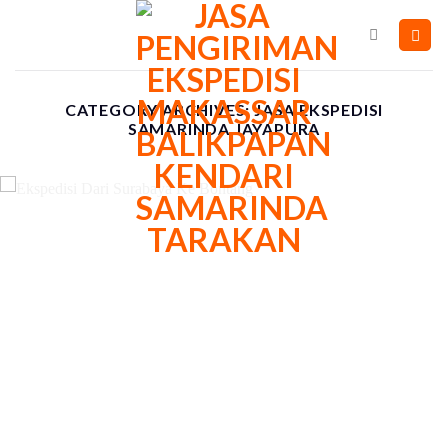
Skip
to
content
CATEGORY ARCHIVES:
JASA EKSPEDISI
SAMARINDA JAYAPURA