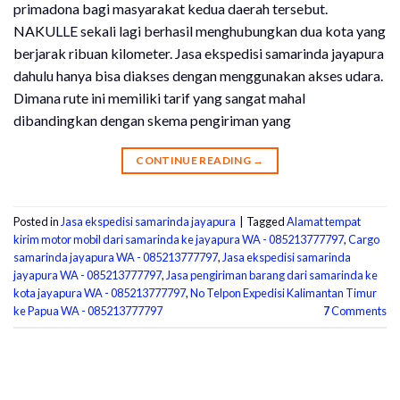
primadona bagi masyarakat kedua daerah tersebut.
NAKULLE sekali lagi berhasil menghubungkan dua kota yang
berjarak ribuan kilometer. Jasa ekspedisi samarinda jayapura
dahulu hanya bisa diakses dengan menggunakan akses udara.
Dimana rute ini memiliki tarif yang sangat mahal
dibandingkan dengan skema pengiriman yang
CONTINUE READING
→
Posted in
Jasa ekspedisi samarinda jayapura
|
Tagged
Alamat tempat
kirim motor mobil dari samarinda ke jayapura WA - 085213777797
,
Cargo
samarinda jayapura WA - 085213777797
,
Jasa ekspedisi samarinda
jayapura WA - 085213777797
,
Jasa pengiriman barang dari samarinda ke
kota jayapura WA - 085213777797
,
No Telpon Expedisi Kalimantan Timur
ke Papua WA - 085213777797
7
Comments