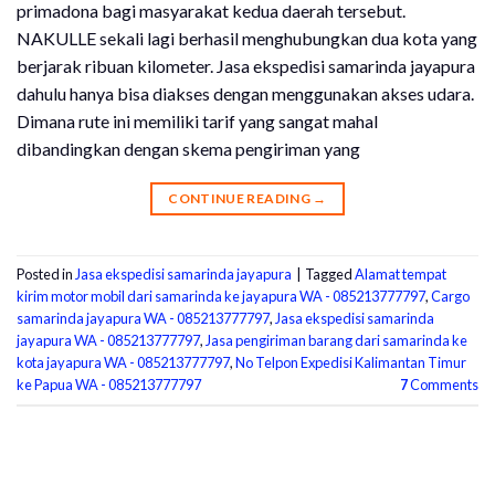
primadona bagi masyarakat kedua daerah tersebut.
NAKULLE sekali lagi berhasil menghubungkan dua kota yang
berjarak ribuan kilometer. Jasa ekspedisi samarinda jayapura
dahulu hanya bisa diakses dengan menggunakan akses udara.
Dimana rute ini memiliki tarif yang sangat mahal
dibandingkan dengan skema pengiriman yang
CONTINUE READING
→
Posted in
Jasa ekspedisi samarinda jayapura
|
Tagged
Alamat tempat
kirim motor mobil dari samarinda ke jayapura WA - 085213777797
,
Cargo
samarinda jayapura WA - 085213777797
,
Jasa ekspedisi samarinda
jayapura WA - 085213777797
,
Jasa pengiriman barang dari samarinda ke
kota jayapura WA - 085213777797
,
No Telpon Expedisi Kalimantan Timur
ke Papua WA - 085213777797
7
Comments