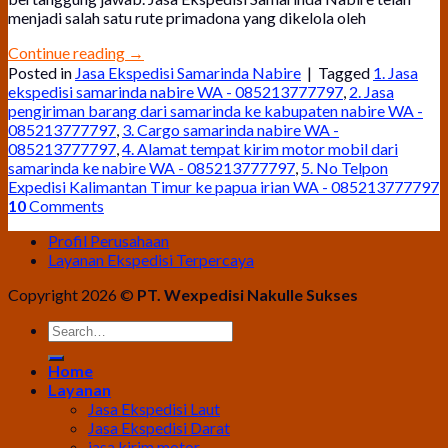
menjadi salah satu rute primadona yang dikelola oleh
Continue reading
→
Posted in
Jasa Ekspedisi Samarinda Nabire
|
Tagged
1. Jasa
ekspedisi samarinda nabire WA - 085213777797
,
2. Jasa
pengiriman barang dari samarinda ke kabupaten nabire WA -
085213777797
,
3. Cargo samarinda nabire WA -
085213777797
,
4. Alamat tempat kirim motor mobil dari
samarinda ke nabire WA - 085213777797
,
5. No Telpon
Expedisi Kalimantan Timur ke papua irian WA - 085213777797
10
Comments
Profil Perusahaan
Layanan Ekspedisi Terpercaya
Copyright 2026 ©
PT. Wexpedisi Nakulle Sukses
Home
Layanan
Jasa Ekspedisi Laut
Jasa Ekspedisi Darat
jasa kirim motor