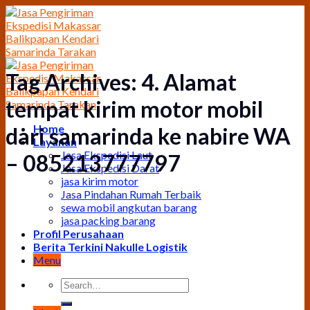
Skip
to
content
Tag Archives:
4. Alamat
tempat kirim motor mobil
Home
dari samarinda ke nabire WA
Layanan
Jasa Ekspedisi Laut
– 085213777797
Jasa Ekspedisi Darat
jasa kirim motor
Jasa Pindahan Rumah Terbaik
sewa mobil angkutan barang
jasa packing barang
Profil Perusahaan
Berita Terkini Nakulle Logistik
Menu