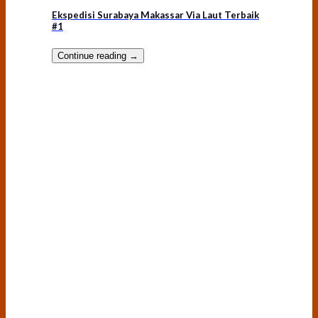
Ekspedisi Surabaya Makassar Via Laut Terbaik
#1
Continue reading
→