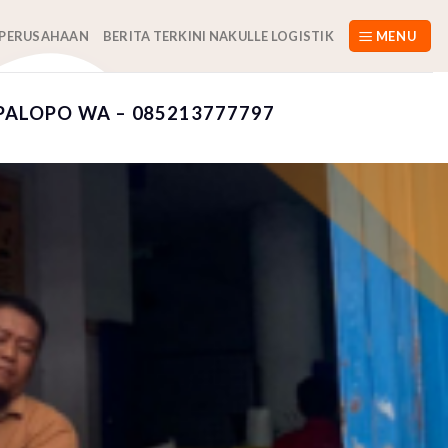
 PERUSAHAAN
BERITA TERKINI NAKULLE LOGISTIK
MENU
PALOPO WA – 085213777797