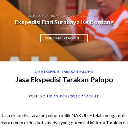
EKSPEDISI PENGIRIMAN BARANG SURABAYA BONTANG
Ekspedisi Dari Surabaya Ke Bontang
CONTINUE READING
→
JASA EKSPEDISI TARAKAN PALOPO
Jasa Ekspedisi Tarakan Palopo
POSTED ON
31 AGUSTUS 2021
BY
NAKULLE
 Jasa ekspedisi tarakan palopo milik NAKULLE telah mengambil t
secara umum di dua kota madya yang potensial ini, kota Tarakan 